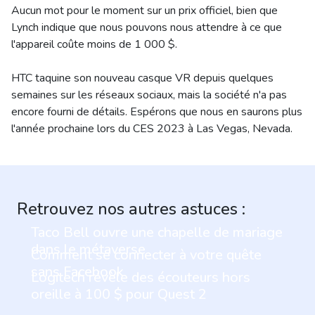
Aucun mot pour le moment sur un prix officiel, bien que
Lynch indique que nous pouvons nous attendre à ce que
l'appareil coûte moins de 1 000 $.
HTC taquine son nouveau casque VR depuis quelques
semaines sur les réseaux sociaux, mais la société n'a pas
encore fourni de détails. Espérons que nous en saurons plus
l'année prochaine lors du CES 2023 à Las Vegas, Nevada.
Retrouvez nos autres astuces :
Taco Bell ouvre une chapelle de mariage
dans le métaverse
Comment se connecter à votre quête
sans Facebook
Logitech révèle des écouteurs hors
oreille à 100 $ pour Quest 2