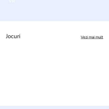
VR
Jocuri
Vezi mai mult
Jocul Ghostbusters VR bazat pe locație
bântuie arcadele
Cele mai bine cotate și cele mai populare 20
de jocuri și aplicații Quest – martie 2023
Tactical VR Shooter Breachers va fi lansat în
aprilie 2023