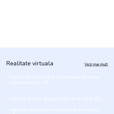
Stomatologii pot spune dacă v-ați spălat pe
dinți folosind AR
Ultimii ochelari AR de la Rokid promit BIG
Entertainment
Realitate virtuala
Vezi mai mult
Fatboy Slim a găzduit o petrecere de dans
scandaloasă în VR
VRChat vine pe dispozitivele Android și iOS
Legenda industriei Atari publică un nou joc