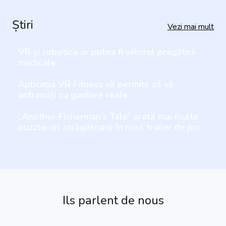
Știri
Vezi mai mult
VR și robotica ar putea fi viitorul pregătirii
medicale
Aplicația VR Fitness vă permite să vă
antrenați cu gantere reale
„Another Fisherman’s Tale” arată mai multe
puzzle-uri atrăgătoare în noul trailer de joc
Ils parlent de nous