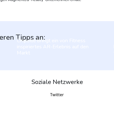
eren Tipps an:
Chipotle bringt ein von Fitness
inspiriertes AR-Erlebnis auf den
Markt
Soziale Netzwerke
Twitter