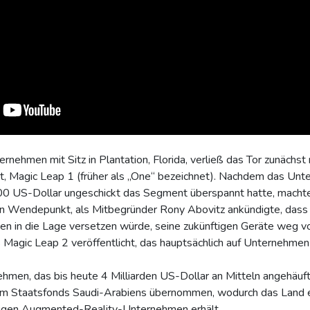
ehmen mit Sitz in Plantation, Florida, verließ das Tor zunächst
t, Magic Leap 1 (früher als „One“ bezeichnet). Nachdem das Un
00 US-Dollar ungeschickt das Segment überspannt hatte, macht
 Wendepunkt, als Mitbegründer Rony Abovitz ankündigte, dass 
n in die Lage versetzen würde, seine zukünftigen Geräte weg v
s Magic Leap 2 veröffentlicht, das hauptsächlich auf Unternehmen 
ehmen, das bis heute 4 Milliarden US-Dollar an Mitteln angehäuft 
em Staatsfonds Saudi-Arabiens übernommen, wodurch das Land e
igen Augmented-Reality-Unternehmen erhält.