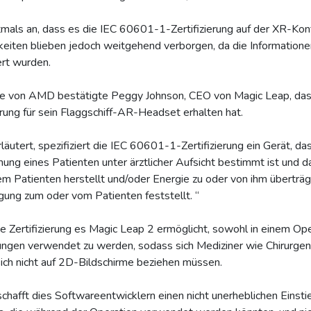
als an, dass es die IEC 60601-1-Zertifizierung auf der XR-Kon
eiten blieben jedoch weitgehend verborgen, da die Informationen 
ert wurden.
 von AMD bestätigte Peggy Johnson, CEO von Magic Leap, dass
rung für sein Flaggschiff-AR-Headset erhalten hat.
utert, spezifiziert die IEC 60601-1-Zertifizierung ein Gerät, da
g eines Patienten unter ärztlicher Aufsicht bestimmt ist und d
em Patienten herstellt und/oder Energie zu oder von ihm überträ
gung zum oder vom Patienten feststellt. “
e Zertifizierung es Magic Leap 2 ermöglicht, sowohl in einem Oper
ngen verwendet zu werden, sodass sich Mediziner wie Chirurgen
ich nicht auf 2D-Bildschirme beziehen müssen.
hafft dies Softwareentwicklern einen nicht unerheblichen Einstie