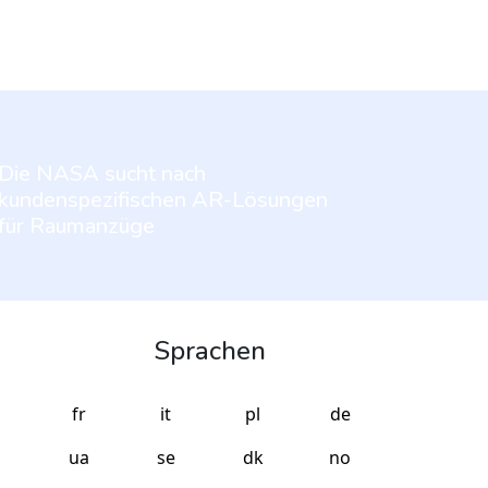
Die NASA sucht nach
kundenspezifischen AR-Lösungen
für Raumanzüge
Sprachen
fr
it
pl
de
ua
se
dk
no