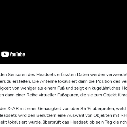
on den Sensoren des Headsets erfassten Daten werden verwende
 zu erstellen. Die Antenne lokalisiert dann die Position des ve
gkeit von weniger als einem Fuß und zeigt ein kugelähnliches H
n dann einer Reihe virtueller Fußspuren, die sie zum Objekt führ
 der X-AR mit einer Genauigkeit von über 95 % überprüfen, welc
Headsets wird den Benutzern eine Auswahl von Objekten mit RF
ekt lokalisiert wurde, überprüft das Headset, ob sein Tag die ri