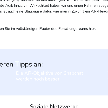
te Adib hinzu. „In Wirklichkeit haben wir uns einen Rahmen ausge
es ist auch eine Blaupause dafür, wie man in Zukunft ein AR-Head
en Sie im vollständigen Papier des Forschungsteams hier.
eren Tipps an:
Die AR-Objektive von Snapchat
werden noch besser
Soziale Netzwerke