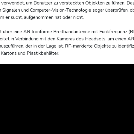
erwendet, um Benutzer zu versteckten Objekten zu führen. Das G
n Signalen und Computer-Vision-Technologie sogar überprüfen, o
em er sucht, aufgenommen hat oder nicht.
 über eine AR-konforme Breitbandantenne mit Funkfrequenz (RF
beitet in Verbindung mit den Kameras des Headsets, um einen A
uszuführen, der in der Lage ist, RF-markierte Objekte zu identifiz
Kartons und Plastikbehälter.