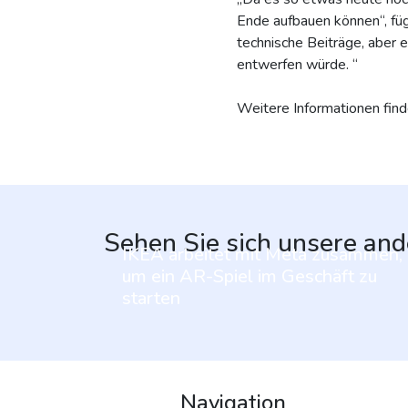
Ende aufbauen können“, füg
technische Beiträge, aber 
entwerfen würde. “
Weitere Informationen find
Sehen Sie sich unsere and
IKEA arbeitet mit Meta zusammen,
um ein AR-Spiel im Geschäft zu
starten
Navigation