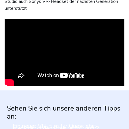
Studio auch Sonys VR-Headset der nächsten Generation
unterstützt.
Sehen Sie sich unsere anderen Tipps
an:
Ein neuer VR-Film für Quest ehrt
Meta senkt den Preis von Quest 2