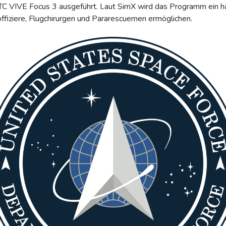
 VIVE Focus 3 ausgeführt. Laut SimX wird das Programm ein hä
offiziere, Flugchirurgen und Pararescuemen ermöglichen.