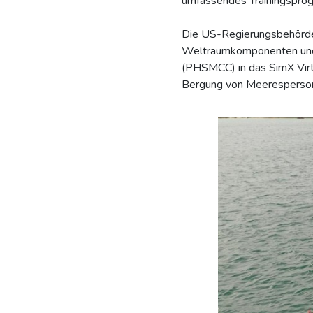
umfassendes Trainingsprog
Die US-Regierungsbehörde w
Weltraumkomponenten und m
(PHSMCC) in das SimX Virtu
Bergung von Meerespersonal