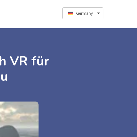
Germany
h VR für
zu