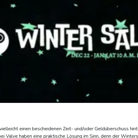
vielleicht einen bescheidenen Zeit- und/oder Geldüberschuss hint
 bei Valve haben eine praktische Lösung im Sinn, denn der Winters