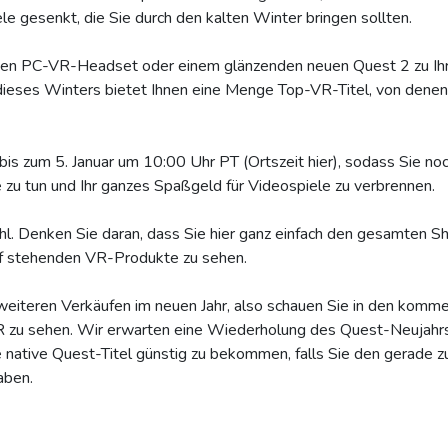
e gesenkt, die Sie durch den kalten Winter bringen sollten.
chten PC-VR-Headset oder einem glänzenden neuen Quest 2 zu I
ieses Winters bietet Ihnen eine Menge Top-VR-Titel, von denen 
 bis zum 5. Januar um 10:00 Uhr PT (Ortszeit hier), sodass Sie no
zu tun und Ihr ganzes Spaßgeld für Videospiele zu verbrennen.
l. Denken Sie daran, dass Sie hier ganz einfach den gesamten S
uf stehenden VR-Produkte zu sehen.
weiteren Verkäufen im neuen Jahr, also schauen Sie in den komm
VR zu sehen. Wir erwarten eine Wiederholung des Quest-Neujahrs
e native Quest-Titel günstig zu bekommen, falls Sie den gerad
aben.