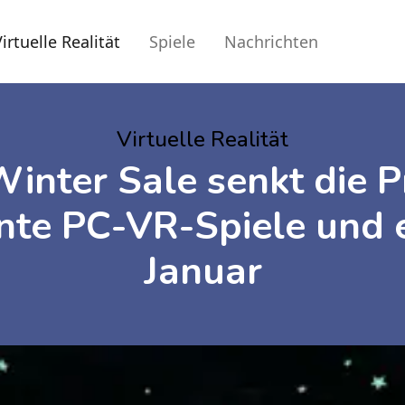
irtuelle Realität
Spiele
Nachrichten
Virtuelle Realität
inter Sale senkt die Pr
nte PC-VR-Spiele und 
Januar