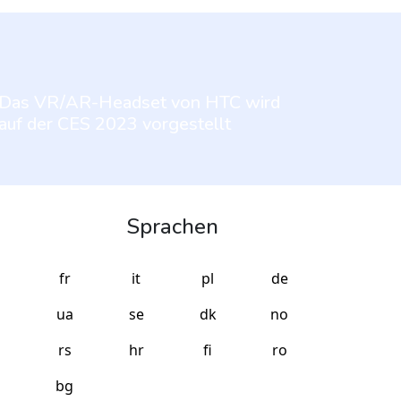
Das VR/AR-Headset von HTC wird
auf der CES 2023 vorgestellt
Sprachen
fr
it
pl
de
ua
se
dk
no
rs
hr
fi
ro
bg