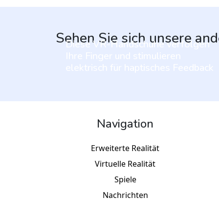
Sehen Sie sich unsere and
Diese VR-Handschuhe verfolgen
Ihre Finger und stimulieren
elektrisch für haptisches Feedback
Navigation
Erweiterte Realität
Virtuelle Realität
Spiele
Nachrichten