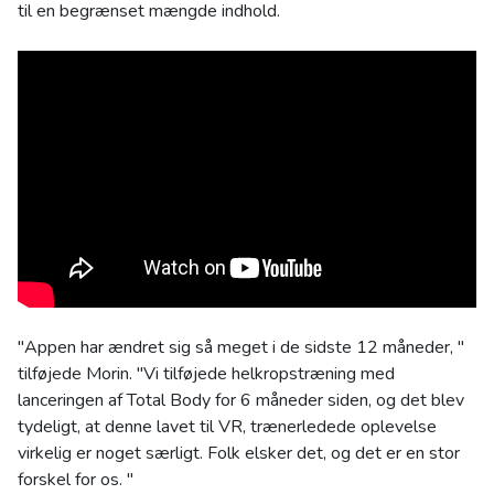
til en begrænset mængde indhold.
"Appen har ændret sig så meget i de sidste 12 måneder, "
tilføjede Morin. "Vi tilføjede helkropstræning med
lanceringen af ​​Total Body for 6 måneder siden, og det blev
tydeligt, at denne lavet til VR, trænerledede oplevelse
virkelig er noget særligt. Folk elsker det, og det er en stor
forskel for os. "