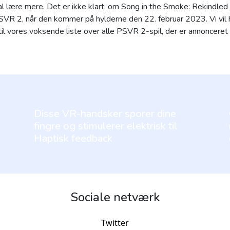
skal lære mere. Det er ikke klart, om Song in the Smoke: Rekindled
SVR 2, når den kommer på hylderne den 22. februar 2023. Vi vil
til vores voksende liste over alle PSVR 2-spil, der er annonceret t
Disse VR-handsker sporer dine
fingre og stimulerer elektrisk til
Haptisk feedback
Sociale netværk
Twitter