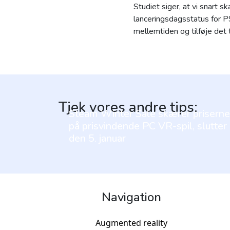
Studiet siger, at vi snart 
lanceringsdagsstatus for P
mellemtiden og tilføje det 
Tjek vores andre tips:
Steam Winter Sale skærer priserne
på prisvindende PC VR-spil, slutter
den 5. januar
Navigation
Augmented reality