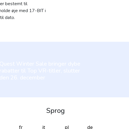
 er bestemt til
 holde øje med 17-BIT i
il dato.
Quest Winter Sale bringer dybe
rabatter til Top VR-titler, slutter
den 26. december
Sprog
fr
it
pl
de