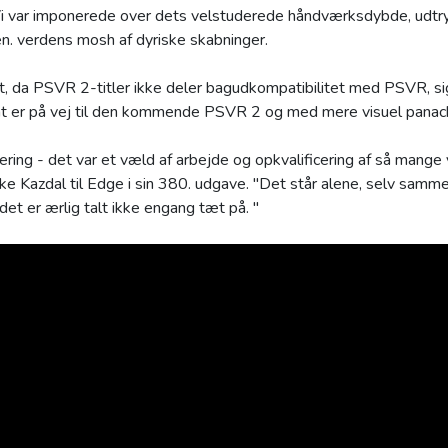
Vi var imponerede over dets velstuderede håndværksdybde, udtry
n. verdens mosh af dyriske skabninger.
t, da PSVR 2-titler ikke deler bagudkompatibilitet med PSVR, sig
 er på vej til den kommende PSVR 2 og med mere visuel panac
ering - det var et væld af arbejde og opkvalificering af så mange 
Jake Kazdal til Edge i sin 380. udgave. "Det står alene, selv sam
et er ærlig talt ikke engang tæt på. "