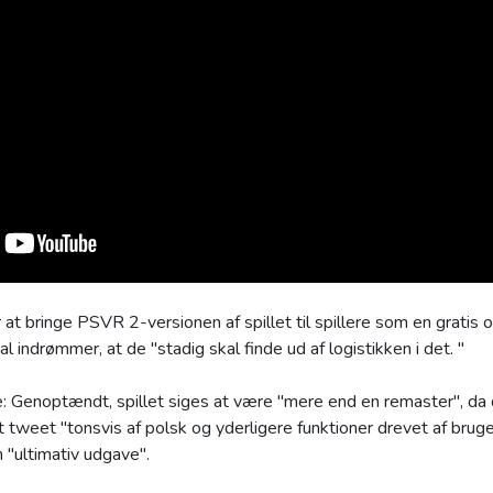
 at bringe PSVR 2-versionen af spillet til spillere som en gratis o
 indrømmer, at de "stadig skal finde ud af logistikken i det. "
Genoptændt, spillet siges at være "mere end en remaster", da det
igt tweet "tonsvis af polsk og yderligere funktioner drevet af br
n "ultimativ udgave".