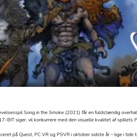
evelsesspil Song in the Smoke (2021) får en fuldstændig overhali
-BIT siger, vil konkurrere med den visuelle kvalitet af spillets
ceret på Quest, PC VR og PSVR i oktober sidste år – lige i tide 