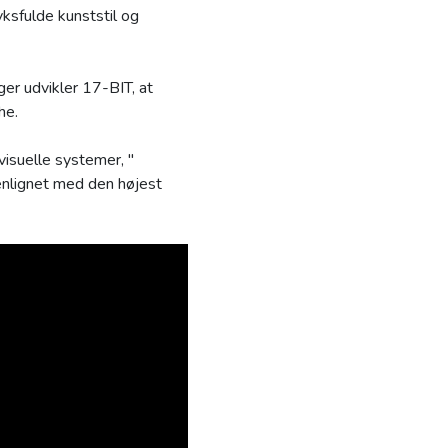
ksfulde kunststil og
er udvikler 17-BIT, at
he.
visuelle systemer, "
menlignet med den højest