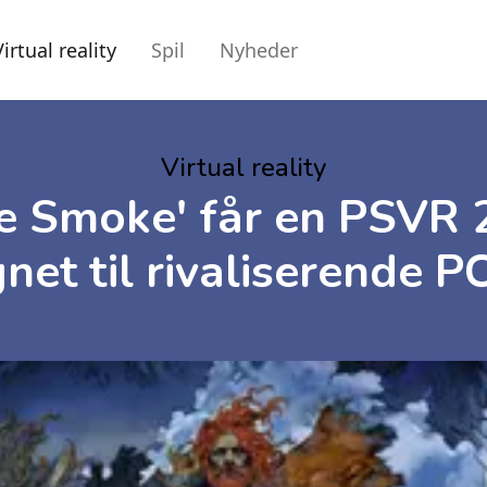
Virtual reality
Spil
Nyheder
Virtual reality
he Smoke' får en PSVR 
net til rivaliserende 