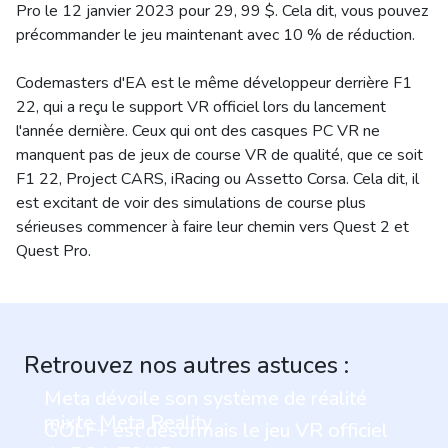
Pro le 12 janvier 2023 pour 29, 99 $. Cela dit, vous pouvez
précommander le jeu maintenant avec 10 % de réduction.
Codemasters d'EA est le même développeur derrière F1
22, qui a reçu le support VR officiel lors du lancement
l'année dernière. Ceux qui ont des casques PC VR ne
manquent pas de jeux de course VR de qualité, que ce soit
F1 22, Project CARS, iRacing ou Assetto Corsa. Cela dit, il
est excitant de voir des simulations de course plus
sérieuses commencer à faire leur chemin vers Quest 2 et
Quest Pro.
Retrouvez nos autres astuces :
Meta dévoile son système de réalité
mixte Meta Reality
GOLF+ est désormais le jeu VR officiel