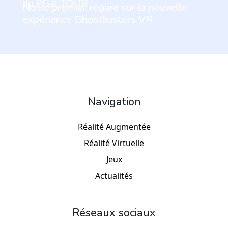
du PGA TOUR
Notre premier regard sur la nouvelle
expérience Ghostbusters VR
Navigation
Réalité Augmentée
Réalité Virtuelle
Jeux
Actualités
Réseaux sociaux