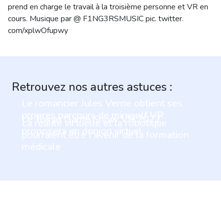
prend en charge le travail à la troisième personne et VR en
cours. Musique par @ F1NG3RSMUSIC pic. twitter.
com/xplwOfupwy
Retrouvez nos autres astuces :
Le romancier Jules Verne obtient ses
propres parcours de minigolf VR
Le Tokyo Game Show VR 2022
La réalité virtuelle et la robotique
proposera un donjon virtuel
pourraient être l'avenir de la formation
médicale