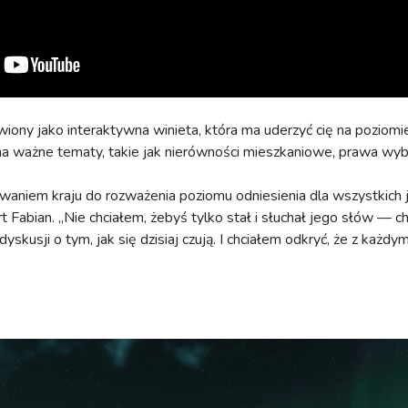
iony jako interaktywna winieta, która ma uderzyć cię na poziom
na ważne tematy, takie jak nierówności mieszkaniowe, prawa wybor
waniem kraju do rozważenia poziomu odniesienia dla wszystkich 
 Fabian. „Nie chciałem, żebyś tylko stał i słuchał jego słów — ch
yskusji o tym, jak się dzisiaj czują. I chciałem odkryć, że z k