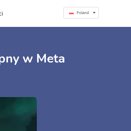
ci
Poland
tępny w Meta