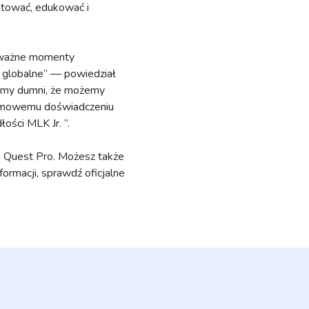
tować, edukować i
ć ważne momenty
 globalne” — powiedział
śmy dumni, że możemy
zełomowemu doświadczeniu
ści MLK Jr. ”.
 Quest Pro. Możesz także
ormacji, sprawdź oficjalne