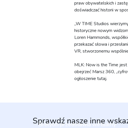
praw obywatelskich i zas
doświadczać historii w spos
„W TIME Studios wierzymy,
historyczne nowym widzom,
Loren Hammonds, współkie
przekazać słowa i przesłan
VR, stworzonemu wspólnie 
MLK: Now is the Time jes
obejrzeć Marsz 360, „cyfro
ogłoszenie tutaj.
Sprawdź nasze inne wska
Brelyon przedstawia wirtualny