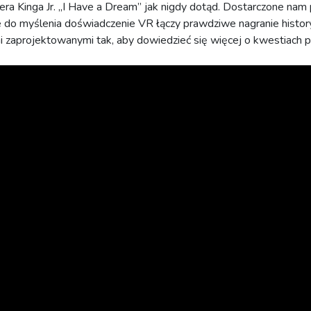
ra Kinga Jr. „I Have a Dream” jak nigdy dotąd. Dostarczone nam p
e do myślenia doświadczenie VR łączy prawdziwe nagranie histo
zaprojektowanymi tak, aby dowiedzieć się więcej o kwestiach p