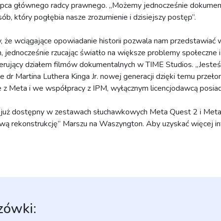
tępca głównego radcy prawnego. „Możemy jednocześnie dokumen
ób, który pogłębia nasze zrozumienie i dzisiejszy postęp”.
 że wciągające opowiadanie historii pozwala nam przedstawia
 jednocześnie rzucając światło na większe problemy społeczne i
rujący działem filmów dokumentalnych w TIME Studios. „Jeste
ie dr Martina Luthera Kinga Jr. nowej generacji dzięki temu pr
z Meta i we współpracy z IPM, wyłącznym licencjodawcą posiadło
t już dostępny w zestawach słuchawkowych Meta Quest 2 i Meta
wą rekonstrukcję” Marszu na Waszyngton. Aby uzyskać więcej inf
zówki: