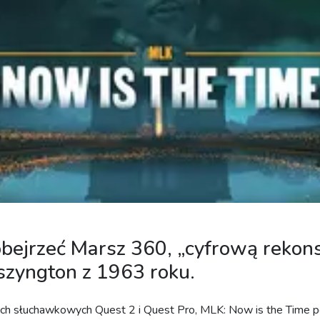
bejrzeć Marsz 360, „cyfrową rekons
zyngton z 1963 roku.
ch słuchawkowych Quest 2 i Quest Pro, MLK: Now is the Time 