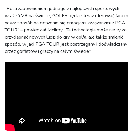
„Poza zapewnieniem jednego z najlepszych sportowych
wrażeń VR na świecie, GOLF+ będzie teraz oferować fanom
nowy sposób na cieszenie się emocjami związanymi z PGA
TOUR” – powiedział McIlroy. „Ta technologia może nie tylko
przyciągnąć nowych ludzi do gry w golfa, ale także zmienić
sposób, w jaki PGA TOUR jest postrzegany i doświadczany
przez golfistów i graczy na całym świecie”.