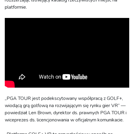
rozszerzając istniejący katalog rzeczywistych miejsc na
platformie.
„PGA TOUR jest podekscytowany współpracą z GOLF+,
wiodącą grą golfową na rozwijającym się rynku gier VR” —
powiedział Len Brown, dyrektor ds. prawnych PGA TOUR i
wiceprezes ds. licencjonowania w oficjalnym komunikacie.