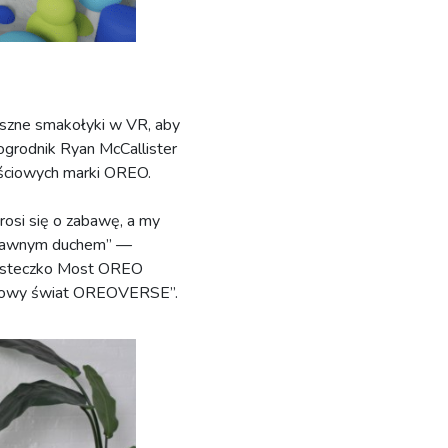
yszne smakołyki w VR, aby
ogrodnik Ryan McCallister
ściowych marki OREO.
osi się o zabawę, a my
zabawnym duchem” —
Ciasteczko Most OREO
w nowy świat OREOVERSE”.