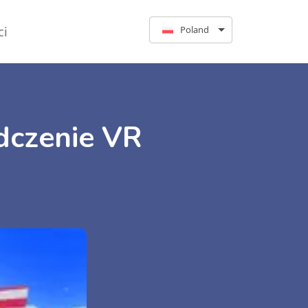
ci
Poland
dczenie VR