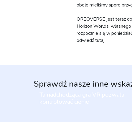
oboje mieliśmy sporo przy
OREOVERSE jest teraz do
Horizon Worlds, własneg
rozpocznie się w poniedzia
odwiedź tutaj.
Sprawdź nasze inne wska
Ta nadchodząca gra VR pozwala
kontrolować cienie