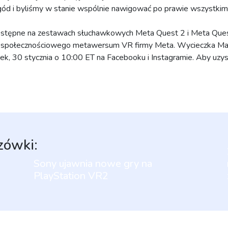
gód i byliśmy w stanie wspólnie nawigować po prawie wszystkim,
stępne na zestawach słuchawkowych Meta Quest 2 i Meta Ques
o społecznościowego metawersum VR firmy Meta. Wycieczka 
łek, 30 stycznia o 10:00 ET na Facebooku i Instagramie. Aby uzysk
zówki:
Sony ujawnia nowe gry na
PlayStation VR2