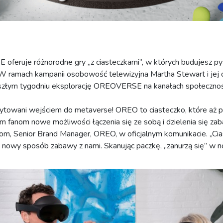
feruje różnorodne gry „z ciasteczkami”, w których budujesz p
W ramach kampanii osobowość telewizyjna Martha Stewart i jej 
szłym tygodniu eksplorację OREOVERSE na kanałach społeczno
towani wejściem do metaverse! OREO to ciasteczko, które aż pr
m fanom nowe możliwości łączenia się ze sobą i dzielenia się 
oom, Senior Brand Manager, OREO, w oficjalnym komunikacie. „
 nowy sposób zabawy z nami. Skanując paczkę, „zanurzą się” 