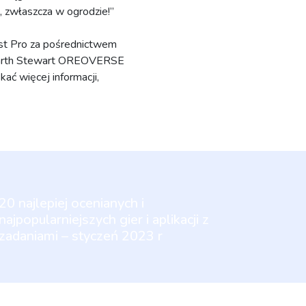
 zwłaszcza w ogrodzie!”
t Pro za pośrednictwem
Marth Stewart OREOVERSE
ać więcej informacji,
20 najlepiej ocenianych i
najpopularniejszych gier i aplikacji z
zadaniami – styczeń 2023 r