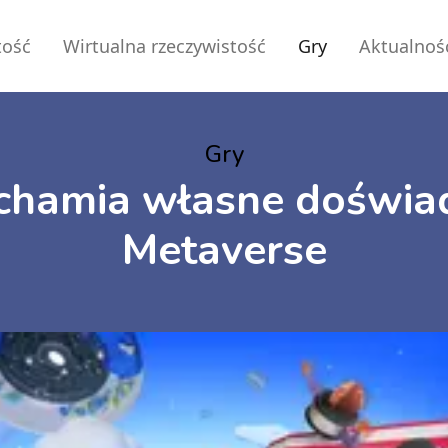
tość
Wirtualna rzeczywistość
Gry
Aktualnoś
Gry
hamia własne doświa
Metaverse