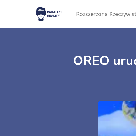
Rozszerzona Rzeczywis
OREO uruc