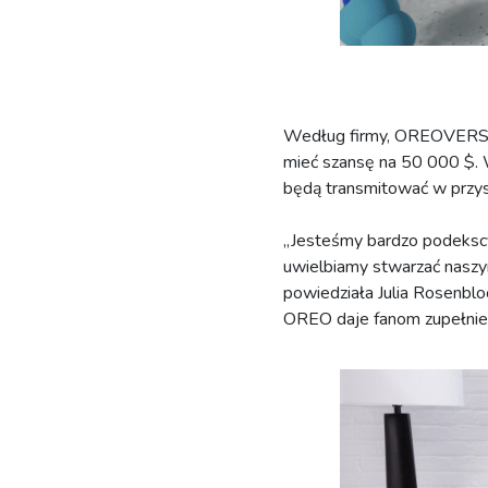
Według firmy, OREOVERSE o
mieć szansę na 50 000 $. 
będą transmitować w przy
„Jesteśmy bardzo podekscy
uwielbiamy stwarzać naszy
powiedziała Julia Rosenbl
OREO daje fanom zupełnie