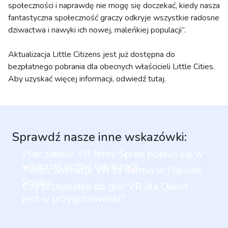
społeczności i naprawdę nie mogę się doczekać, kiedy nasza
fantastyczna społeczność graczy odkryje wszystkie radosne
dziwactwa i nawyki ich nowej, maleńkiej populacji”.
Aktualizacja Little Citizens jest już dostępna do
bezpłatnego pobrania dla obecnych właścicieli Little Cities.
Aby uzyskać więcej informacji, odwiedź tutaj.
Sprawdź nasze inne wskazówki:
Plac zabaw VR firmy Spree pojawi się w
większej liczbie lokalizacji
Twórz animacje VR za darmo w Flipside
Studio
Czy przepustka do gier VR dla Quest
jest w przygotowaniu?