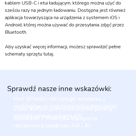
kablem USB-C i etui ładującym, którego można użyć do
sześciu razy na jednym ładowaniu. Dostępna jest również
aplikacja towarzysząca na urządzenia z systemem iOS i
Android, której można używać do przesyłania zdjęć przez
Bluetooth.
Aby uzyskać więcej informacji, możesz sprawdzić pełne
schematy sprzętu tutaj.
Sprawdź nasze inne wskazówki:
Hot Wheels otrzymuje wrażenia z
wyścigów w rzeczywistości mieszanej
Louis Vuitton pokrywa słynne punkty
orientacyjne kropkami AR
Awokado z Meksyku Kampania
reklamowa obejmuje AR i AI