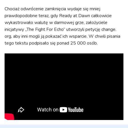
Chociaż odwrócenie zamknięcia wydaje się mniej
prawdopodobne teraz, gdy Ready at Dawn całkowicie
wykastrowało walutę w darmowej grze, założyciele
inicjatywy „The Fight For Echo” utworzyli petycję change.
org, aby inni mogli ją pokazać ich wsparcie. W chwili pisania
tego tekstu podpisało się ponad 25 000 osób.