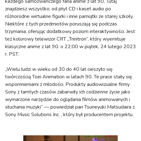
każdego samozwańczego fana anime z lat 90. Tutaj
znajdziesz wszystko, od płyt CD i kaset audio po
różnorodne wirtualne figurki i inne pamiątki ze starej szkoły.
Niektóre z tych przedmiotów poruszają się podczas
trzymania, oferując dodatkowy poziom interaktywności. Jest
też kolorowy telewizor CRT „Trinitron”, który wyemituje
klasyczne anime z lat 90. o 22:00 w piątek, 24 lutego 2023
r. PST.
„Wielu ludzi w wieku od 30 do 40 lat cieszyło się
twórczością Toei Animation w latach 90. Te prace stały się
wspomnieniami z młodości. Produkty audiowizualne firmy
Sony z tamtych czasów zabarwiły ich codzienne życie jako
wymarzone narzędzie do oglądania filmów animowanych i
słuchania muzyki” — powiedział pan Tsuneyuki Matsudaira z
Sony Music Solutions Inc. , który był producentem projektu.