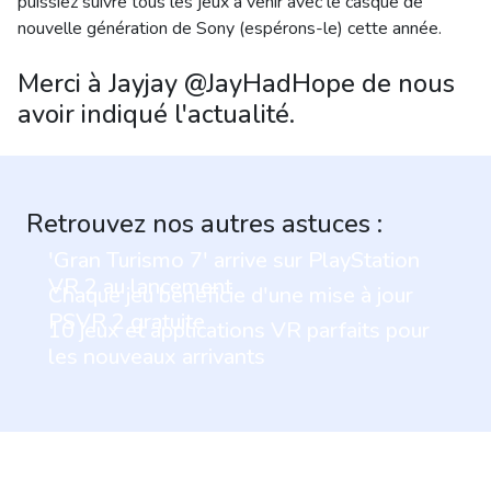
puissiez suivre tous les jeux à venir avec le casque de
nouvelle génération de Sony (espérons-le) cette année.
Merci à Jayjay @JayHadHope de nous
avoir indiqué l'actualité.
Retrouvez nos autres astuces :
'Gran Turismo 7' arrive sur PlayStation
VR 2 au lancement
Chaque jeu bénéficie d'une mise à jour
PSVR 2 gratuite
10 jeux et applications VR parfaits pour
les nouveaux arrivants