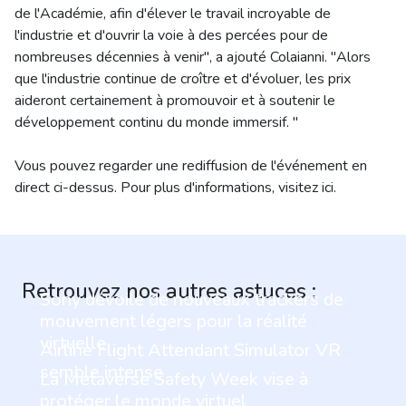
de l'Académie, afin d'élever le travail incroyable de
l'industrie et d'ouvrir la voie à des percées pour de
nombreuses décennies à venir", a ajouté Colaianni. "Alors
que l'industrie continue de croître et d'évoluer, les prix
aideront certainement à promouvoir et à soutenir le
développement continu du monde immersif. "
Vous pouvez regarder une rediffusion de l'événement en
direct ci-dessus. Pour plus d'informations, visitez ici.
Retrouvez nos autres astuces :
Sony dévoile de nouveaux trackers de
mouvement légers pour la réalité
virtuelle
Airline Flight Attendant Simulator VR
semble intense
La Metaverse Safety Week vise à
protéger le monde virtuel