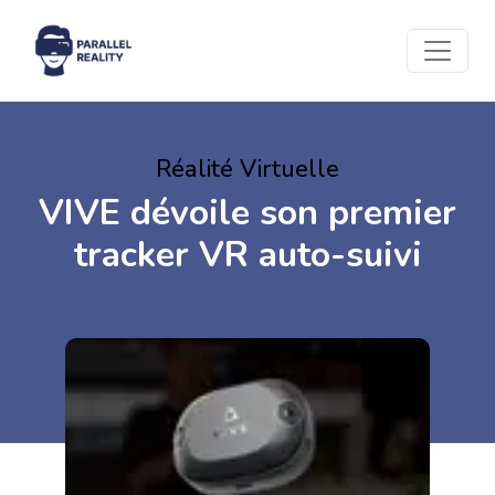
Réalité Virtuelle
VIVE dévoile son premier
tracker VR auto-suivi