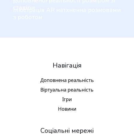
доповненої реальності розміром зі
стадіон
Ілюстрація AR натхненна розмовами
з роботом
Навігація
Доповнена реальність
Віртуальна реальність
Ігри
Новини
Соціальні мережі