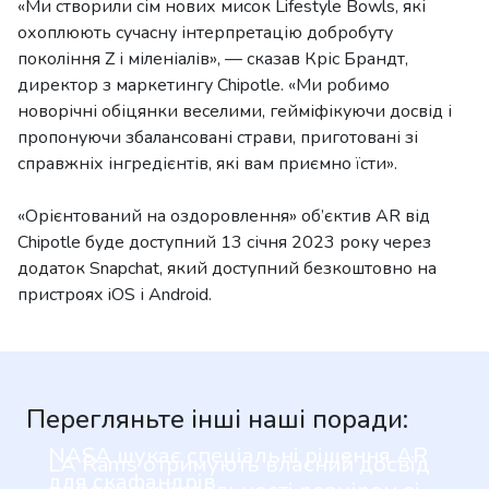
«Ми створили сім нових мисок Lifestyle Bowls, які
охоплюють сучасну інтерпретацію добробуту
покоління Z і міленіалів», — сказав Кріс Брандт,
директор з маркетингу Chipotle. «Ми робимо
новорічні обіцянки веселими, гейміфікуючи досвід і
пропонуючи збалансовані страви, приготовані зі
справжніх інгредієнтів, які вам приємно їсти».
«Орієнтований на оздоровлення» об’єктив AR від
Chipotle буде доступний 13 січня 2023 року через
додаток Snapchat, який доступний безкоштовно на
пристроях iOS і Android.
Перегляньте інші наші поради:
NASA шукає спеціальні рішення AR
LA Rams отримують власний досвід
для скафандрів