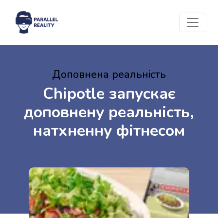
Доповнена реальність
Chipotle запускає
доповнену реальність,
натхненну фітнесом