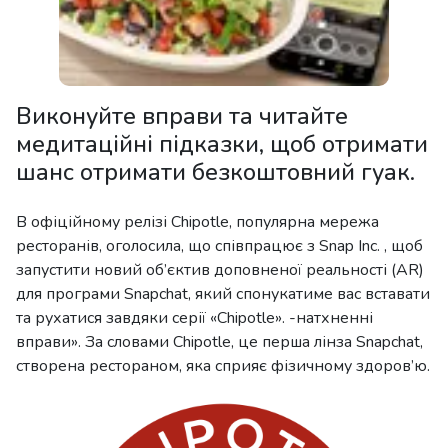
Виконуйте вправи та читайте
медитаційні підказки, щоб отримати
шанс отримати безкоштовний гуак.
В офіційному релізі Chipotle, популярна мережа
ресторанів, оголосила, що співпрацює з Snap Inc. , щоб
запустити новий об’єктив доповненої реальності (AR)
для програми Snapchat, який спонукатиме вас вставати
та рухатися завдяки серії «Chipotle». -натхненні
вправи». За словами Chipotle, це перша лінза Snapchat,
створена рестораном, яка сприяє фізичному здоров’ю.