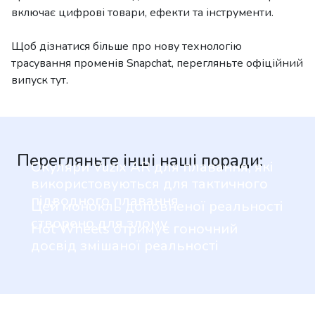
включає цифрові товари, ефекти та інструменти.
Щоб дізнатися більше про нову технологію
трасування променів Snapchat, перегляньте офіційний
випуск тут.
Перегляньте інші наші поради:
Окуляри Vuzix AR для плавання, які
використовуються для тактичного
підводного плавання
Цей монокль доповненої реальності
створено для злому
Hot Wheels отримує гоночний
досвід змішаної реальності