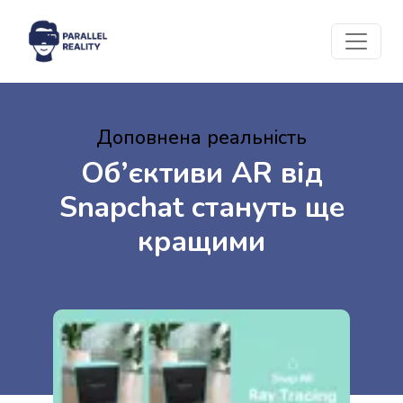
Доповнена реальність
Об’єктиви AR від
Snapchat стануть ще
кращими