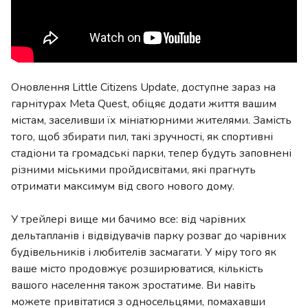
Оновлення Little Citizens Update, доступне зараз на
гарнітурах Meta Quest, обіцяє додати життя вашим
містам, заселивши їх мініатюрними жителями. Замість
того, щоб збирати пил, такі зручності, як спортивні
стадіони та громадські парки, тепер будуть заповнені
різними міськими пройдисвітами, які прагнуть
отримати максимум від свого нового дому.
У трейлері вище ми бачимо все: від чарівних
дельтапланів і відвідувачів парку розваг до чарівних
будівельників і любителів засмагати. У міру того як
ваше місто продовжує розширюватися, кількість
вашого населення також зростатиме. Ви навіть
можете привітатися з односельцями, помахавши