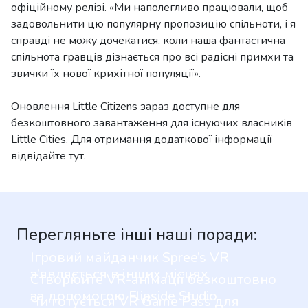
офіційному релізі. «Ми наполегливо працювали, щоб
задовольнити цю популярну пропозицію спільноти, і я
справді не можу дочекатися, коли наша фантастична
спільнота гравців дізнається про всі радісні примхи та
звички їх нової крихітної популяції».
Оновлення Little Citizens зараз доступне для
безкоштовного завантаження для існуючих власників
Little Cities. Для отримання додаткової інформації
відвідайте тут.
Перегляньте інші наші поради:
Ігровий майданчик Spree’s VR
з’являється в інших місцях
Створюйте VR-анімації безкоштовно
за допомогою Flipside Studio
Чи готується VR Game Pass для