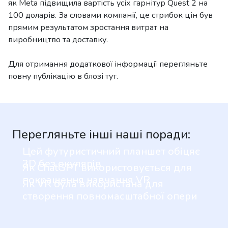
як Meta підвищила вартість усіх гарнітур Quest 2 на
100 доларів. За словами компанії, це стрибок цін був
прямим результатом зростання витрат на
виробництво та доставку.
Для отримання додаткової інформації перегляньте
повну публікацію в блозі тут.
Перегляньте інші наші поради:
Цей футуристичний планшет обіцяє
3D без окулярів
Як ChatGPT використовується для
покращення навчання VR
Як VR була використана для
створення повномасштабної опери