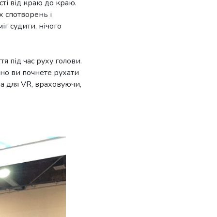
сті від краю до краю.
х спотворень і
іг судити, нічого
тя під час руху голови.
йно ви почнете рухати
а для VR, враховуючи,