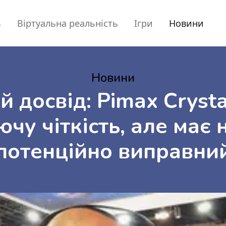
ь
Віртуальна реальність
Ігри
Новини
Новини
 досвід: Pimax Cryst
чу чіткість, але має 
потенційно виправни