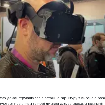
imax демонструвала свою останню гарнітуру з високою роз
вуються нові лінзи та нові дисплеї для, за словами компанії,