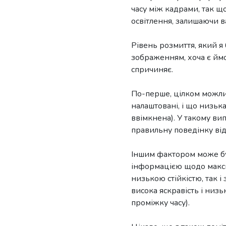
часу між кадрами, так що
освітлення, залишаючи в
Рівень розмиття, який я 
зображенням, хоча є ймо
спричиняє.
По-перше, цілком можлив
налаштовані, і що низьк
ввімкнена). У такому в
правильну поведінку ві
Іншим фактором може бут
інформацією щодо макси
низькою стійкістю, так і
висока яскравість і низь
проміжку часу).