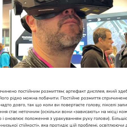
чинено постійним розмиттям; артефакт дисплея, який зде
у його рідко можна побачити. Постійне розмиття спричинен
надто довго, так що коли ви повертаєте голову, пікселі за
ння стає неточним (оскільки вони «зависають» на місці ко
р і оновлює положення з урахуванням руху голови). Більшіс
изької стійкості», яка протидіє цій проблемі, освітлюючи