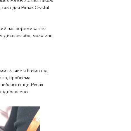
рсіях PSVR 2… яка також
ак і для Pimax Crystal
ьний час перемикання
м дисплея або, можливо,
иття, яке я бачив під
ірно, проблема
 побачити, що Pimax
 відправлено.