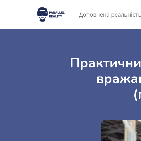
Доповнена реальніст
Практичний
вражаю
(