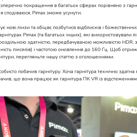
езперечно покращення в багатьох сферах порівняно з гарні
 я сподіваюся, Pimax зможе усунути.
ує нові лінзи та обіцяє позбутися відблисків і божественни
арнітурах Pimax (та багатьох інших), які використовували 
 роздільною здатністю, передбачуваною можливістю HDR, з
ьність пікселів) і частотою оновлення до 160 Гц. Щоб отр
ітури, перегляньте нашу статтю з оголошеннями.
обисто побачив гарнітуру. Хоча гарнітура технічно здатна
ачив, що вона працює як гарнітура ПК VR із відстеження