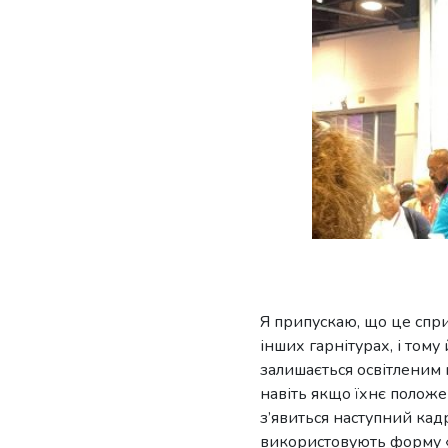
Я припускаю, що це спри
інших гарнітурах, і том
залишається освітленим 
навіть якщо їхнє положе
з’явиться наступний кад
використовують форму «н