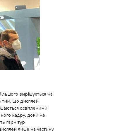
більшого вирішується на
е тим, що дисплей
лишаються освітленими,
жного кадру, доки не
ть гарнітур
 дисплей лише на частину