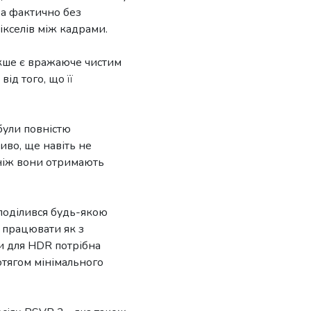
, а фактично без
ікселів між кадрами.
накше є вражаюче чистим
ід того, що її
були повністю
иво, ще навіть не
 ніж вони отримають
 поділився будь-якою
 працювати як з
ки для HDR потрібна
ротягом мінімального