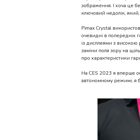
зображення. І хоча це б
ключовий недолік, який,
Pimax Crystal використов
очевидні в попередніх г
із дисплеями з високою
заміни поля зору на щіл
про характеристики гарн
На CES 2023 я вперше ос
автономному режимі, я б