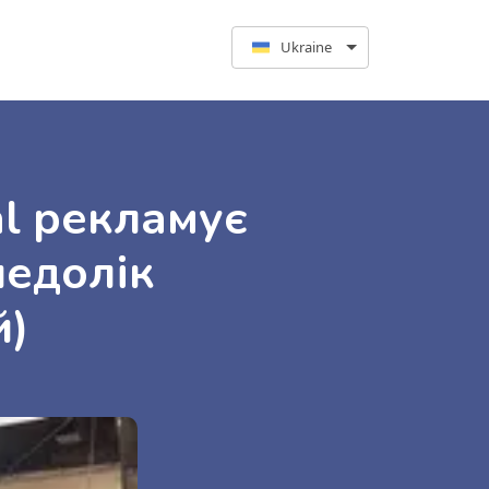
Ukraine
al рекламує
недолік
й)