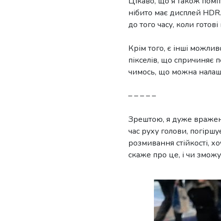
Цікаво, що я також помі
нібито має дисплей HDR.
до того часу, коли готові
Крім того, є інші можли
пікселів, що спричиняє
чимось, що можна налаш
– – – – –
Зрештою, я дуже вражений
час руху голови, погіршу
розмивання стійкості, х
скаже про це, і чи зможу