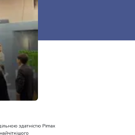
дільною здатністю Pimax
 найчіткішого