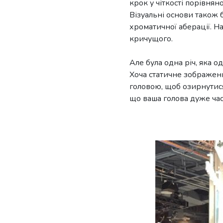
крок у чіткості порівнян
Візуальні основи також 
хроматичної аберації. На
кричущого.
Але була одна річ, яка о
Хоча статичне зображенн
головою, щоб озирнутися
що ваша голова дуже час