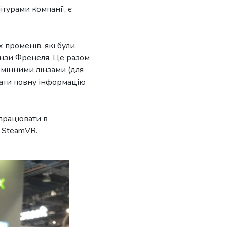
турами компанії, є
х променів, які були
лінзи Френеля. Це разом
мінними лінзами (для
имати повну інформацію
 працювати в
м SteamVR.