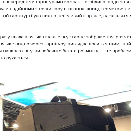
о з попередніми гарнітурами компанії, особливо щодо чітко
були надійними з точки зору плавання зіниці, геометрични
 цій гарнітурі було видно невеликий шар, але, наскільки я м
дразу впала в очі, яка інакше псує гарне зображення: розмит
я, яке видно через гарнітуру, виглядає досить чітким, що
 навколо світу, ви побачите багато розмиття — це проблем
то рухається.