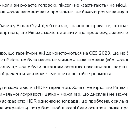
 коли ви рухаєте головою, пікселі не «застигають» на місці
аш мозок заповнювати прогалини, не бачачи розмивання п
бачив у Pimax Crystal, я б сказав, значно погіршує те, що і
вірність, що Pimax зможе вирішити цю проблему, залежно в
о, що гарнітури, які демонструються на CES 2023, ще не 
а стійкість не була належним чином налаштована (або, можл
ипадку це може бути питанням останніх налаштувань, перш
дображення, яка може зменшити постійне розмиття.
и можливість «HDR» гарнітури. Хоча я не вірю, що Pimax
мальної яскравості, цілком можливо, що дисплей не може
 з яскравістю HDR одночасно (справді, це проблема, оскіль
ка яскравість). потрібно, щоб пікселі були освітлені лише п