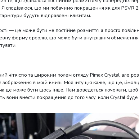
тив те, що здавалося постійним розмиттям у попередніх ве
 Я сподіваюся, що ми побачимо покращення як для PSVR 2, т
 гарнітури будуть відправлені клієнтам.
вості — це може бути не постійне розмиття, а просто повіл
 певну форму ореолів, що може бути внутрішнім обмеження
тувати.
 чіткістю та широким полем огляду Pimax Crystal, але розм
є зображення в моїй книзі. Моя інтуїція каже, що це, ймов
оча це може бути щось інше. Нам доведеться почекати, щоб
ть вони внести покращення до того часу, коли Crystal буде