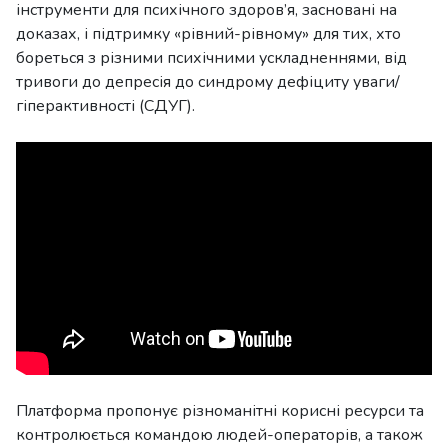
інструменти для психічного здоров’я, засновані на
доказах, і підтримку «рівний-рівному» для тих, хто
бореться з різними психічними ускладненнями, від
тривоги до депресія до синдрому дефіциту уваги/
гіперактивності (СДУГ).
Платформа пропонує різноманітні корисні ресурси та
контролюється командою людей-операторів, а також