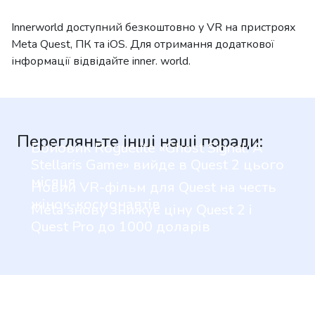
Innerworld доступний безкоштовно у VR на пристроях
Meta Quest, ПК та iOS. Для отримання додаткової
інформації відвідайте inner. world.
Перегляньте інші наші поради:
Бойовик Roguelite «Ghost Signal: A
Stellaris Game» вийде в Quest 2 цього
місяця
Новий VR-фільм для Quest на честь
жінок-космонавтів
Meta знову знижує ціну Quest 2 і
Quest Pro до 1000 доларів