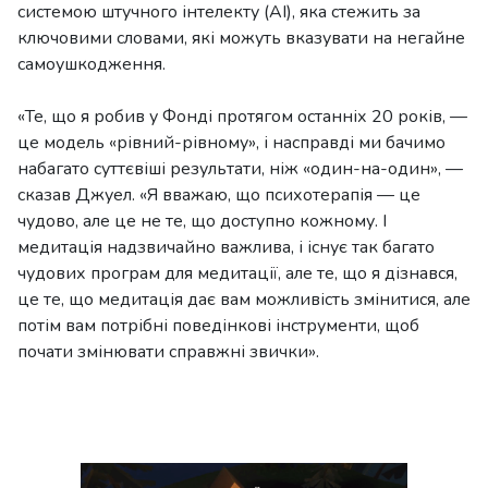
системою штучного інтелекту (AI), яка стежить за
ключовими словами, які можуть вказувати на негайне
самоушкодження.
«Те, що я робив у Фонді протягом останніх 20 років, —
це модель «рівний-рівному», і насправді ми бачимо
набагато суттєвіші результати, ніж «один-на-один», —
сказав Джуел. «Я вважаю, що психотерапія — це
чудово, але це не те, що доступно кожному. І
медитація надзвичайно важлива, і існує так багато
чудових програм для медитації, але те, що я дізнався,
це те, що медитація дає вам можливість змінитися, але
потім вам потрібні поведінкові інструменти, щоб
почати змінювати справжні звички».