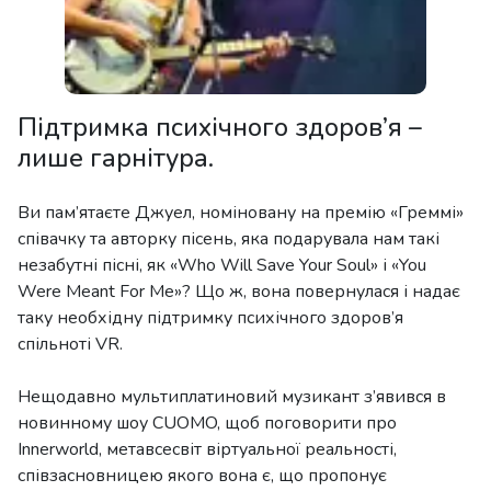
Підтримка психічного здоров’я –
лише гарнітура.
Ви пам’ятаєте Джуел, номіновану на премію «Греммі»
співачку та авторку пісень, яка подарувала нам такі
незабутні пісні, як «Who Will Save Your Soul» і «You
Were Meant For Me»? Що ж, вона повернулася і надає
таку необхідну підтримку психічного здоров’я
спільноті VR.
Нещодавно мультиплатиновий музикант з’явився в
новинному шоу CUOMO, щоб поговорити про
Innerworld, метавсесвіт віртуальної реальності,
співзасновницею якого вона є, що пропонує