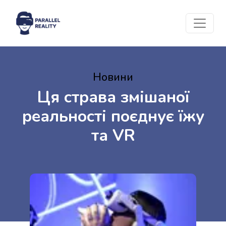
Новини
Ця страва змішаної
реальності поєднує їжу
та VR