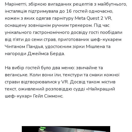
Марінетті, збіркою вигаданих рецептів з майбутнього,
інсталяція підтримувала до 16 гостей одночасно,
кожен з яких одягав гарнітуру Meta Quest 2 VR,
оснащену зовнішнім ручним трекером. Під час
унікального гастрономічного досвіду гості пообідали
від п’яти до семи страв, приготованих шеф-кухарем
Чінтаном Пандья, удостоєним зірки Мішлена та
нагороди Джеймса Берда.
На вибір гостей було два меню: звичайне та
веганське. Коли вони їли, текстури та смаки кожної
страви відтворювалися у VR. Досвід також містив
текст, оживлений розповіддю судді «Найкращий
шеф-кухар» Гейл Сіммонс.