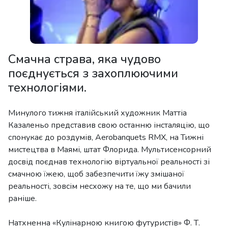
Смачна страва, яка чудово
поєднується з захоплюючими
технологіями.
Минулого тижня італійський художник Маттіа
Казаленьо представив свою останню інсталяцію, що
спонукає до роздумів, Aerobanquets RMX, на Тижні
мистецтва в Маямі, штат Флорида. Мультисенсорний
досвід поєднав технологію віртуальної реальності зі
смачною їжею, щоб забезпечити їжу змішаної
реальності, зовсім несхожу на те, що ми бачили
раніше.
Натхненна «Кулінарною книгою футуристів» Ф. Т.