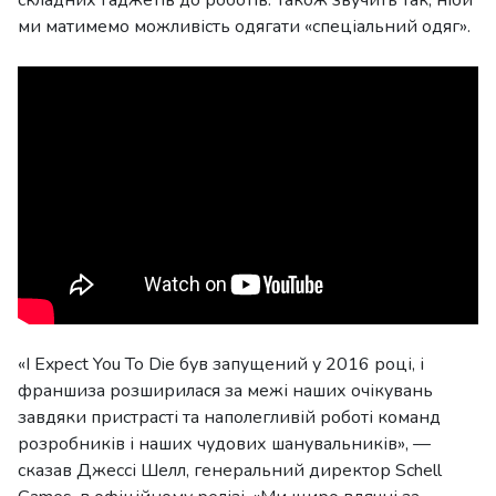
складних гаджетів до роботів. Також звучить так, ніби
ми матимемо можливість одягати «спеціальний одяг».
«I Expect You To Die був запущений у 2016 році, і
франшиза розширилася за межі наших очікувань
завдяки пристрасті та наполегливій роботі команд
розробників і наших чудових шанувальників», —
сказав Джессі Шелл, генеральний директор Schell