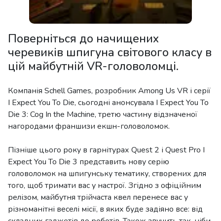
Поверніться до начищених
черевиків шпигуна світового класу в
цій майбутній VR-головоломці.
Компанія Schell Games, розробник Among Us VR і серії
I Expect You To Die, сьогодні анонсувала I Expect You To
Die 3: Cog In the Machine, третю частину відзначеної
нагородами франшизи екшн-головоломок.
Пізніше цього року в гарнітурах Quest 2 і Quest Pro I
Expect You To Die 3 представить нову серію
головоломок на шпигунську тематику, створених для
того, щоб тримати вас у настрої. Згідно з офіційним
релізом, майбутня трійчаста квел перенесе вас у
різноманітні веселі місії, в яких буде задіяно все: від