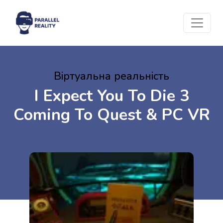
Віртуальна реальність
I Expect You To Die 3
Coming To Quest & PC VR