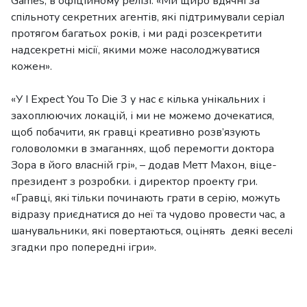
Games, в офіційному релізі. «Ми щиро вдячні за
спільноту секретних агентів, які підтримували серіал
протягом багатьох років, і ми раді розсекретити
надсекретні місії, якими може насолоджуватися
кожен».
«У I Expect You To Die 3 у нас є кілька унікальних і
захоплюючих локацій, і ми не можемо дочекатися,
щоб побачити, як гравці креативно розв’язують
головоломки в змаганнях, щоб перемогти доктора
Зора в його власній грі», – додав Метт Махон, віце-
президент з розробки. і директор проекту гри.
«Гравці, які тільки починають грати в серію, можуть
відразу приєднатися до неї та чудово провести час, а
шанувальники, які повертаються, оцінять деякі веселі
згадки про попередні ігри».