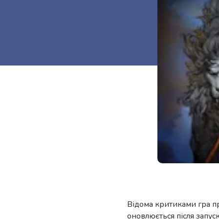
Відома критиками гра пр
оновлюється після запус