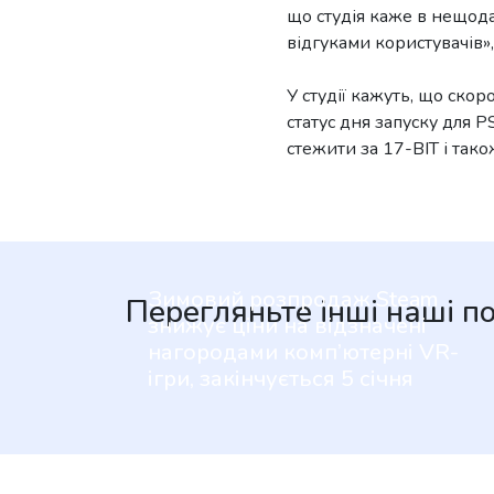
що студія каже в нещода
відгуками користувачів
У студії кажуть, що скор
статус дня запуску для 
стежити за 17-BIT і так
Зимовий розпродаж Steam
Перегляньте інші наші п
знижує ціни на відзначені
нагородами комп’ютерні VR-
ігри, закінчується 5 січня