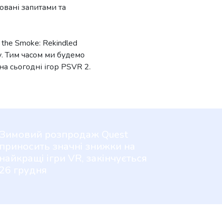
овані запитами та
 the Smoke: Rekindled
у. Тим часом ми будемо
на сьогодні ігор PSVR 2.
Зимовий розпродаж Quest
приносить значні знижки на
найкращі ігри VR, закінчується
26 грудня