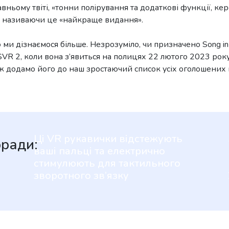
вньому твіті, «тонни полірування та додаткові функції, кер
», називаючи це «найкраще видання».
о ми дізнаємося більше. Незрозуміло, чи призначено Song in
PSVR 2, коли вона з’явиться на полицях 22 лютого 2023 рок
ож додамо його до наш зростаючий список усіх оголошених 
Ці VR рукавички відстежують
оради:
ваші пальці та електрично
стимулюють для тактильного
зворотного зв’язку