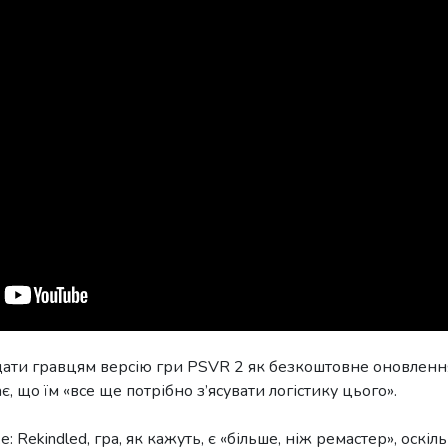
дати гравцям версію гри PSVR 2 як безкоштовне оновлення
, що їм «все ще потрібно з’ясувати логістику цього».
: Rekindled, гра, як кажуть, є «більше, ніж ремастер», оскіл