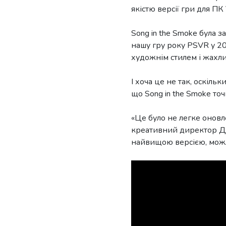
якістю версії гри для ПК
Song in the Smoke була 
нашу гру року PSVR у 2
художнім стилем і жахлив
І хоча це не так, оскіль
що Song in the Smoke то
«Це було не легке оновл
креативний директор Дж
найвищою версією, можли