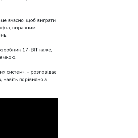
аме вчасно, щоб виграти
афта, виразним
інь.
розробник 17-BIT каже,
щемкою.
их систем», – розповідає
 навіть порівняно з