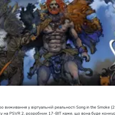
о виживання у віртуальній реальності Song in the Smoke (
ку на PSVR 2, розробник 17-BIT каже, що вона буде конку