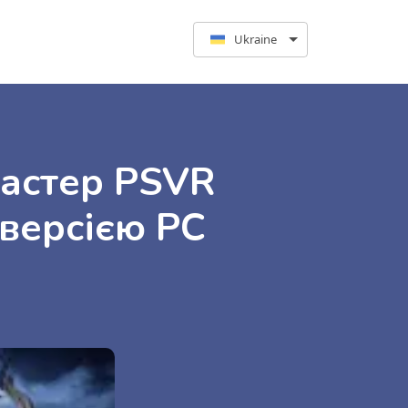
Ukraine
мастер PSVR
 версією PC