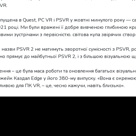
 VR.
запущена в Quest, PC VR і PSVR у жовтні минулого року — с
021 році. Ми були вражені її добре вивченою глибиною кр
ими зустрічами з первісністю. світова купа звірячих створ
ки назви PSVR 2 не матимуть зворотної сумісності з PSVR, 
чно прямує до майбутньої PSVR 2, і з більшою візуальною 
ення – це була маса роботи та оновлення багатьох візуальн
ейк Каздал Edge у його 380-му випуску. «Вона є окремою,
вою для ПК VR, – це, чесно кажучи, навіть близько».