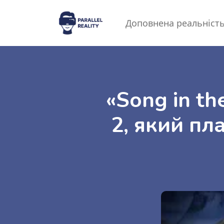
Доповнена реальніст
«Song in t
2, який пл