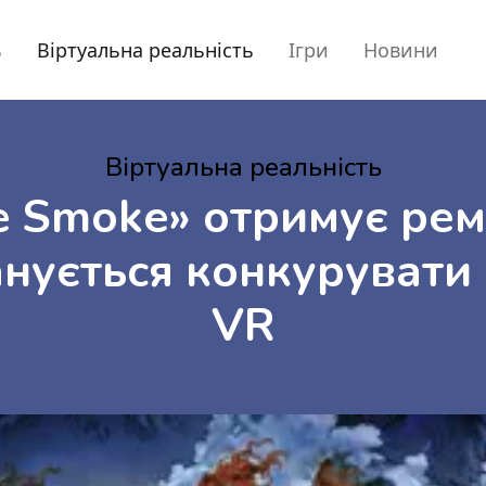
ь
Віртуальна реальність
Ігри
Новини
Віртуальна реальність
he Smoke» отримує ре
анується конкурувати
VR