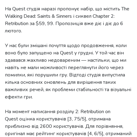
На Quest студія наразі пропонує набір, що містить The
Walking Dead: Saints & Sinners і сиквел Chapter 2:
Retribution за $59, 99. Пропозиція вже діє і діє до 6
лютого.
У нас були змішані почуття щодо продовження, коли
воно було запущено на Quest у грудні. У той час він
здавався жахливо недовареним — настільки, що ми
навіть не мали можливості переглянути його через
помилки, які порушили гру. Відтоді студія випустила
кілька основних оновлень для вирішення таких
важливих речей, як проблеми стабільності та візуальні
ефекти гри.
На момент написання розділу 2: Retribution on
Quest оцінка користувачів [3, 75/5], отримана
приблизно від 2600 користувачів. Для порівняння,
оригінал має рейтинг користувачів [4, 6/5], отриманий