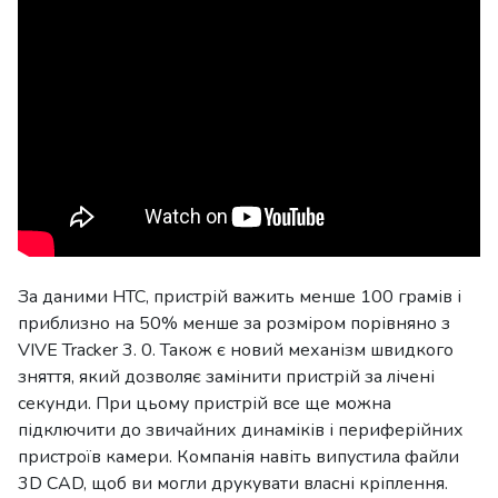
За даними HTC, пристрій важить менше 100 грамів і
приблизно на 50% менше за розміром порівняно з
VIVE Tracker 3. 0. Також є новий механізм швидкого
зняття, який дозволяє замінити пристрій за лічені
секунди. При цьому пристрій все ще можна
підключити до звичайних динаміків і периферійних
пристроїв камери. Компанія навіть випустила файли
3D CAD, щоб ви могли друкувати власні кріплення.