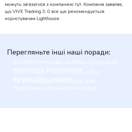
можуть зв’язатися з компанією тут. Компанія заявляє,
що VIVE Tracking 3. 0 все ще рекомендується
користувачам Lighthouse.
Перегляньте інші наші поради:
Як Owlchemy Labs робить віртуальну
реальність доступнішою
Dance Dash — це VR-гра, у яку
можна грати ногами
Як VR використовується для
підготовки до масових подій