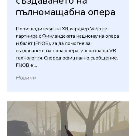
създаването на
пълномащабна опера
Производителят на XR хардуер Varjo си
партнира с Финландската национална опера
и балет (FNOB), за да помогне за
създаването на нова опера, използваща VR
технология. Според официално съобщение,
FNOB е ...
Новини