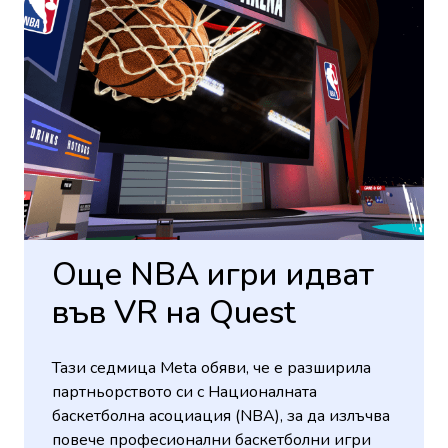
Още NBA игри идват
във VR на Quest
Тази седмица Meta обяви, че е разширила
партньорството си с Националната
баскетболна асоциация (NBA), за да излъчва
повече професионални баскетболни игри