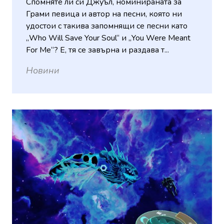
Спомняте ли си Джуъл, номинираната за
Грами певица и автор на песни, която ни
удостои с такива запомнящи се песни като
„Who Will Save Your Soul“ и „You Were Meant
For Me“? Е, тя се завърна и раздава т...
Новини