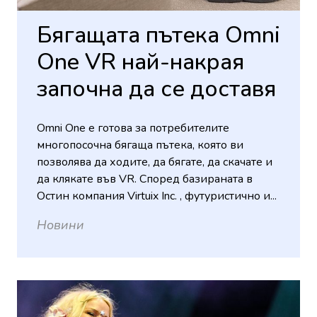
Бягащата пътека Omni
One VR най-накрая
започна да се доставя
Omni One е готова за потребителите
многопосочна бягаща пътека, която ви
позволява да ходите, да бягате, да скачате и
да клякате във VR. Според базираната в
Остин компания Virtuix Inc. , футуристично и...
Новини