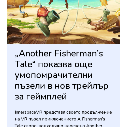
„Another Fisherman’s
Tale“ показва още
умопомрачителни
пъзели в нов трейлър
за геймплей
InnerspaceVR представя своето продължение
на VR пъзел приключението A Fisherman’s
Tale скоро, подходящо наречено Another