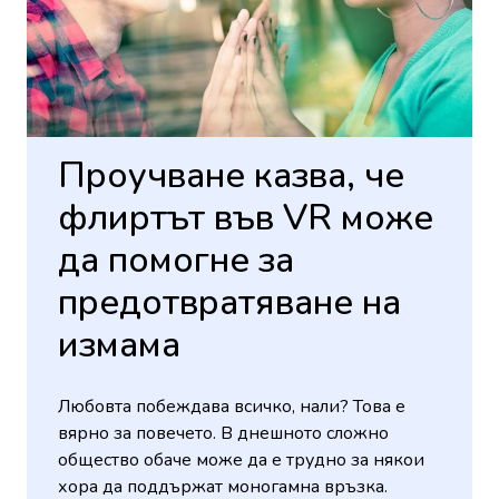
Проучване казва, че
флиртът във VR може
да помогне за
предотвратяване на
измама
Любовта побеждава всичко, нали? Това е
вярно за повечето. В днешното сложно
общество обаче може да е трудно за някои
хора да поддържат моногамна връзка.