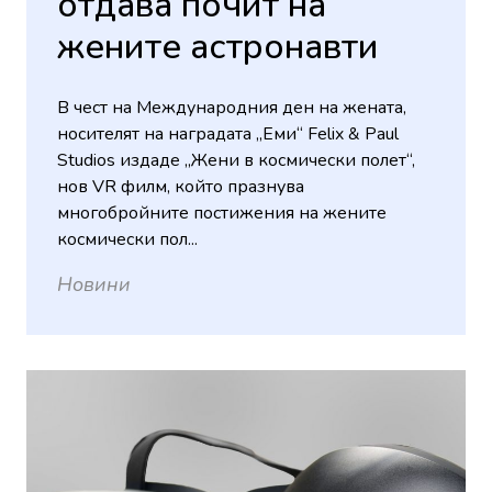
отдава почит на
жените астронавти
В чест на Международния ден на жената,
носителят на наградата „Еми“ Felix & Paul
Studios издаде „Жени в космически полет“,
нов VR филм, който празнува
многобройните постижения на жените
космически пол...
Новини