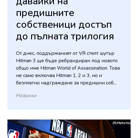
давайки на
предишните
собственици достъп
до пълната трилогия
От днес, поддържаният от VR стелт шутър
Hitman 3 ще бъде ребрандиран под новото
общо име Hitman World of Assassination. Това
не само включва Hitman 1, 2 и 3, но и
безплатно надграждане за предишни соб...
Новини