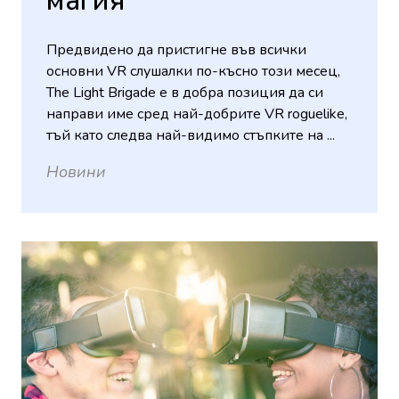
магия
Предвидено да пристигне във всички
основни VR слушалки по-късно този месец,
The Light Brigade е в добра позиция да си
направи име сред най-добрите VR roguelike,
тъй като следва най-видимо стъпките на ...
Новини