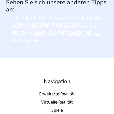
Sehen Sie sich unsere anderen Tipps
an:
MIT hat ein AR-Headset entwickelt, das
Ihnen Röntgenblick ermöglicht
IKEA arbeitet mit Meta zusammen, um
ein AR-Spiel im Geschäft zu starten
Die AR-Objektive von Snapchat werden
noch besser
Navigation
Erweiterte Realität
Virtuelle Realität
Spiele