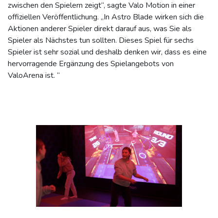
zwischen den Spielern zeigt“, sagte Valo Motion in einer
offiziellen Veröffentlichung. „In Astro Blade wirken sich die
Aktionen anderer Spieler direkt darauf aus, was Sie als
Spieler als Nächstes tun sollten. Dieses Spiel für sechs
Spieler ist sehr sozial und deshalb denken wir, dass es eine
hervorragende Ergänzung des Spielangebots von
ValoArena ist. “