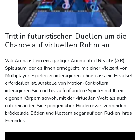
Tritt in futuristischen Duellen um die
Chance auf virtuellen Ruhm an.
ValoArena ist ein einzigartiger Augmented Reality (AR)-
Spielraum, der es Ihnen ermöglicht, mit einer Vielzahl von
Multiplayer-Spielen zu interagieren, ohne dass ein Headset
erforderlich ist. Anstelle von Motion-Controllern
interagieren Sie und bis zu fünf andere Spieler mit Ihren
eigenen Körpern sowohl mit der virtuellen Welt als auch
untereinander. Sie springen über Hindernisse, vermeiden
bröckelnde Böden und klettern sogar auf den Rücken Ihres
Freundes.