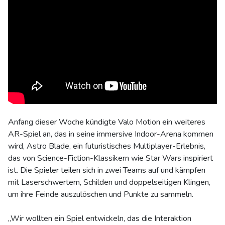
Anfang dieser Woche kündigte Valo Motion ein weiteres
AR-Spiel an, das in seine immersive Indoor-Arena kommen
wird, Astro Blade, ein futuristisches Multiplayer-Erlebnis,
das von Science-Fiction-Klassikern wie Star Wars inspiriert
ist. Die Spieler teilen sich in zwei Teams auf und kämpfen
mit Laserschwertern, Schilden und doppelseitigen Klingen,
um ihre Feinde auszulöschen und Punkte zu sammeln.
„Wir wollten ein Spiel entwickeln, das die Interaktion