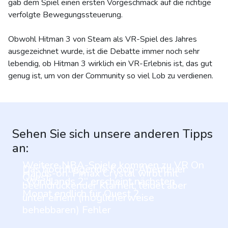
gab dem Spiel einen ersten Vorgeschmack auf die richtige
verfolgte Bewegungssteuerung.
Obwohl Hitman 3 von Steam als VR-Spiel des Jahres
ausgezeichnet wurde, ist die Debatte immer noch sehr
lebendig, ob Hitman 3 wirklich ein VR-Erlebnis ist, das gut
genug ist, um von der Community so viel Lob zu verdienen.
Sehen Sie sich unsere anderen Tipps
an:
Weitere NBA-Spiele kommen zu VR On
Das hochfliegende Koop-Abenteuer
Hands-on: Pimax Crystal wirbt mit
Quest
„Windlands 2“ erscheint nächsten
beeindruckender Klarheit, leidet aber
Monat endlich für Quest 2
unter einem (möglicherweise
behebbaren) Fehler