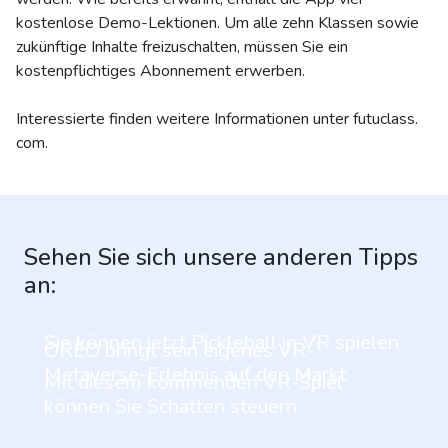
kostenlose Demo-Lektionen. Um alle zehn Klassen sowie
zukünftige Inhalte freizuschalten, müssen Sie ein
kostenpflichtiges Abonnement erwerben.
Interessierte finden weitere Informationen unter futuclass.
com.
Sehen Sie sich unsere anderen Tipps
an:
Sie können jetzt Pickleball in VR spielen
OREO bringt sein eigenes VR-
Metaverse-Erlebnis auf den Markt
Mit diesem kommenden VR-Spiel
können Sie Schatten steuern