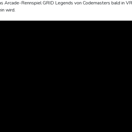
das Arcade-Rennspiel GRID Legends von Codemasters bald in VR
in wird.