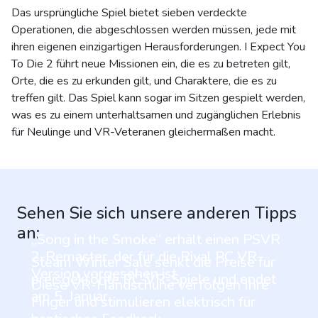
Das ursprüngliche Spiel bietet sieben verdeckte
Operationen, die abgeschlossen werden müssen, jede mit
ihren eigenen einzigartigen Herausforderungen. I Expect You
To Die 2 führt neue Missionen ein, die es zu betreten gilt,
Orte, die es zu erkunden gilt, und Charaktere, die es zu
treffen gilt. Das Spiel kann sogar im Sitzen gespielt werden,
was es zu einem unterhaltsamen und zugänglichen Erlebnis
für Neulinge und VR-Veteranen gleichermaßen macht.
Sehen Sie sich unsere anderen Tipps
an:
„Song in the Smoke“ erhält einen PSVR
2-Remaster, der für die Rival PC VR-
Steam Winter Sale senkt die Preise für
Version vorgesehen ist
preisgekrönte PC-VR-Spiele und endet
Diese VR-Handschuhe verfolgen Ihre
am 5. Januar
Finger und stimulieren elektrisch für