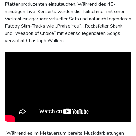
Plattenproduzenten einzutauchen. Während des 45-
minütigen Live-Konzerts wurden die Teilnehmer mit einer
Vielzahl einzigartiger virtueller Sets und natürlich legendären
Fatboy Slim-Tracks wie „Praise You“, „Rockafeller Skank“
und „Weapon of Choice“ mit ebenso legendären Songs
verwöhnt Christoph Walken.
„Während es im Metaversum bereits Musikdarbietungen