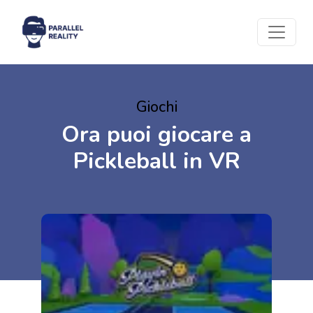
Giochi
Ora puoi giocare a
Pickleball in VR