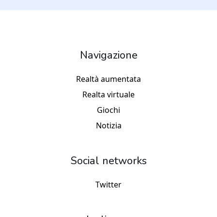
Navigazione
Realtà aumentata
Realta virtuale
Giochi
Notizia
Social networks
Twitter