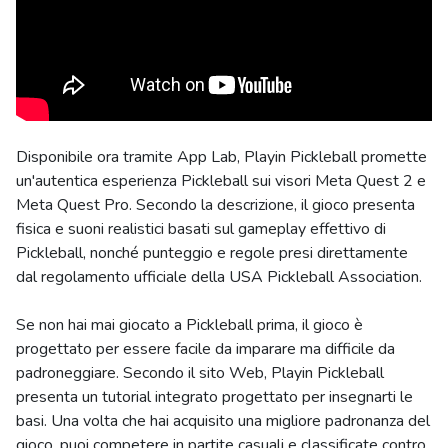
Disponibile ora tramite App Lab, Playin Pickleball promette
un'autentica esperienza Pickleball sui visori Meta Quest 2 e
Meta Quest Pro. Secondo la descrizione, il gioco presenta
fisica e suoni realistici basati sul gameplay effettivo di
Pickleball, nonché punteggio e regole presi direttamente
dal regolamento ufficiale della USA Pickleball Association.
Se non hai mai giocato a Pickleball prima, il gioco è
progettato per essere facile da imparare ma difficile da
padroneggiare. Secondo il sito Web, Playin Pickleball
presenta un tutorial integrato progettato per insegnarti le
basi. Una volta che hai acquisito una migliore padronanza del
gioco, puoi competere in partite casuali e classificate contro