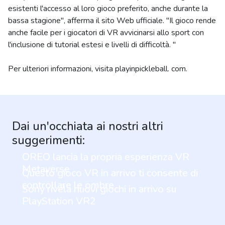
esistenti l'accesso al loro gioco preferito, anche durante la
bassa stagione", afferma il sito Web ufficiale. "Il gioco rende
anche facile per i giocatori di VR avvicinarsi allo sport con
l'inclusione di tutorial estesi e livelli di difficoltà. "
Per ulteriori informazioni, visita playinpickleball. com.
Dai un'occhiata ai nostri altri
suggerimenti:
OREO lancia la propria esperienza VR
Metaverse
Questo gioco VR in arrivo ti consente di
controllare le ombre
Sony rivela nuovi giochi in arrivo su
PlayStation VR2