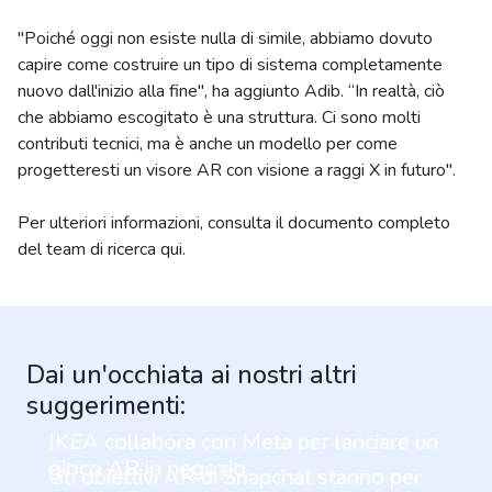
"Poiché oggi non esiste nulla di simile, abbiamo dovuto
capire come costruire un tipo di sistema completamente
nuovo dall'inizio alla fine", ha aggiunto Adib. “In realtà, ciò
che abbiamo escogitato è una struttura. Ci sono molti
contributi tecnici, ma è anche un modello per come
progetteresti un visore AR con visione a raggi X in futuro".
Per ulteriori informazioni, consulta il documento completo
del team di ricerca qui.
Dai un'occhiata ai nostri altri
suggerimenti:
IKEA collabora con Meta per lanciare un
gioco AR in negozio
Gli obiettivi AR di Snapchat stanno per