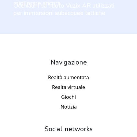
migliorare ancora
Occhialini da nuoto Vuzix AR utilizzati
per immersioni subacquee tattiche
Navigazione
Realtà aumentata
Realta virtuale
Giochi
Notizia
Social networks