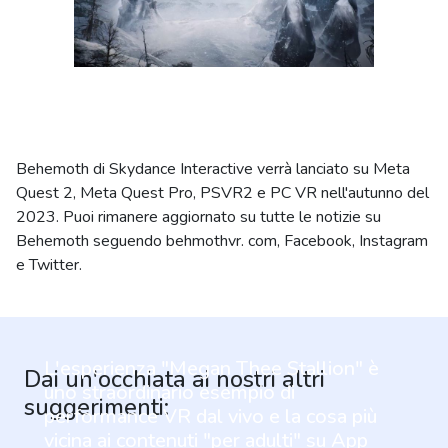
Behemoth di Skydance Interactive verrà lanciato su Meta
Quest 2, Meta Quest Pro, PSVR2 e PC VR nell'autunno del
2023. Puoi rimanere aggiornato su tutte le notizie su
Behemoth seguendo behmothvr. com, Facebook, Instagram
e Twitter.
L'esperienza "Megan Thee Stallion" è
Dai un'occhiata ai nostri altri
uno straordinario esempio di
suggerimenti:
performance VR dal vivo e la cosa più
vicina ai contenuti "per adulti" su App