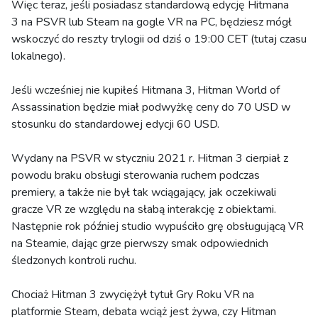
Więc teraz, jeśli posiadasz standardową edycję Hitmana
3 na PSVR lub Steam na gogle VR na PC, będziesz mógł
wskoczyć do reszty trylogii od dziś o 19:00 CET (tutaj czasu
lokalnego).
Jeśli wcześniej nie kupiłeś Hitmana 3, Hitman World of
Assassination będzie miał podwyżkę ceny do 70 USD w
stosunku do standardowej edycji 60 USD.
Wydany na PSVR w styczniu 2021 r. Hitman 3 cierpiał z
powodu braku obsługi sterowania ruchem podczas
premiery, a także nie był tak wciągający, jak oczekiwali
gracze VR ze względu na słabą interakcję z obiektami.
Następnie rok później studio wypuściło grę obsługującą VR
na Steamie, dając grze pierwszy smak odpowiednich
śledzonych kontroli ruchu.
Chociaż Hitman 3 zwyciężył tytuł Gry Roku VR na
platformie Steam, debata wciąż jest żywa, czy Hitman