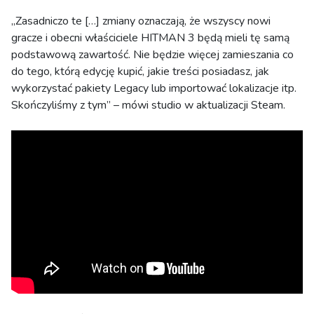
„Zasadniczo te […] zmiany oznaczają, że wszyscy nowi
gracze i obecni właściciele HITMAN 3 będą mieli tę samą
podstawową zawartość. Nie będzie więcej zamieszania co
do tego, którą edycję kupić, jakie treści posiadasz, jak
wykorzystać pakiety Legacy lub importować lokalizacje itp.
Skończyliśmy z tym” – mówi studio w aktualizacji Steam.