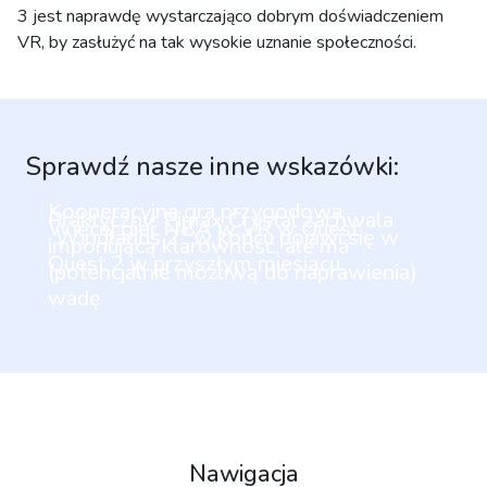
3 jest naprawdę wystarczająco dobrym doświadczeniem
VR, by zasłużyć na tak wysokie uznanie społeczności.
Sprawdź nasze inne wskazówki:
Kooperacyjna gra przygodowa
Praktyczny: Pimax Crystal zachwala
Więcej gier NBA w VR w Quest
„Windlands 2” w końcu pojawi się w
imponującą klarowność, ale ma
Quest 2 w przyszłym miesiącu
(potencjalnie możliwą do naprawienia)
wadę
Nawigacja