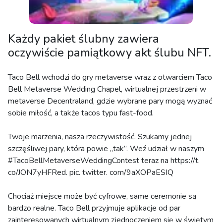
Każdy pakiet ślubny zawiera
oczywiście pamiątkowy akt ślubu NFT.
Taco Bell wchodzi do gry metaverse wraz z otwarciem Taco
Bell Metaverse Wedding Chapel, wirtualnej przestrzeni w
metaverse Decentraland, gdzie wybrane pary mogą wyznać
sobie miłość, a także tacos typu fast-food.
Twoje marzenia, nasza rzeczywistość. Szukamy jednej
szczęśliwej pary, która powie „tak”. Weź udział w naszym
#TacoBellMetaverseWeddingContest teraz na https://t.
co/JON7yHFRed. pic. twitter. com/9aXOPaESIQ
Chociaż miejsce może być cyfrowe, same ceremonie są
bardzo realne. Taco Bell przyjmuje aplikacje od par
zainteresowanych wirtualnym zjednoczeniem się w świętym