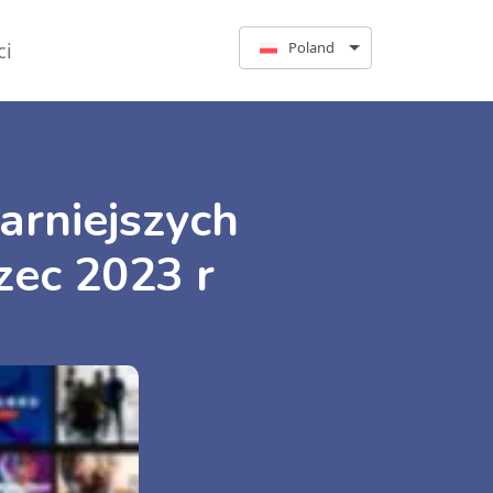
ci
Poland
larniejszych
rzec 2023 r