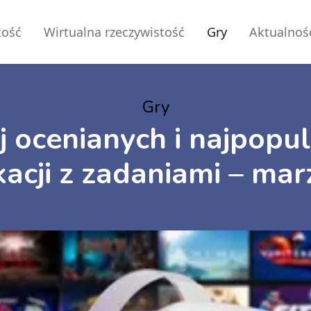
tość
Wirtualna rzeczywistość
Gry
Aktualnoś
Gry
j ocenianych i najpopu
ikacji z zadaniami – ma