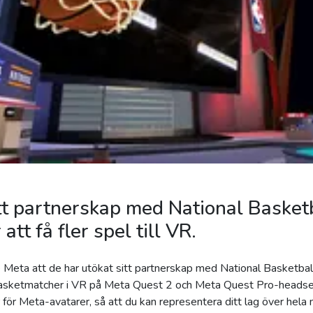
tt partnerskap med National Basket
att få fler spel till VR.
eta att de har utökat sitt partnerskap med National Basketball
 basketmatcher i VR på Meta Quest 2 och Meta Quest Pro-headse
för Meta-avatarer, så att du kan representera ditt lag över hela