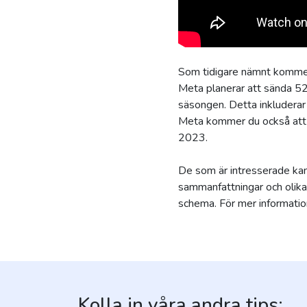
Som tidigare nämnt kommer
Meta planerar att sända 52
säsongen. Detta inkludera
Meta kommer du också att
2023.
De som är intresserade kan 
sammanfattningar och olik
schema. För mer information 
Kolla in våra andra tips: