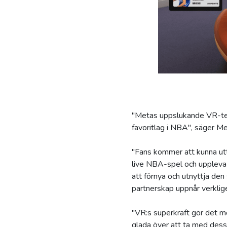
"Metas uppslukande VR-tekn
favoritlag i NBA", säger Me
"Fans kommer att kunna uttr
live NBA-spel och uppleva
att förnya och utnyttja den 
partnerskap uppnår verklige
"VR:s superkraft gör det mö
glada över att ta med dess