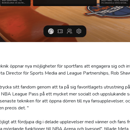
ik öppnar nya möjligheter för sportfans att engagera sig och i
ta Director för Sports Media and League Partnerships, Rob Shaw, i
ycka sitt fandom genom att ta på sig favoritlagets utrustning på 
 NBA League Pass på ett mycket mer socialt och uppslukande sä
senaste tekniken för att öppna dörren till nya fansupplevelser, och
n precis det. "
jligt att fördjupa dig i delade upplevelser med vänner och fans frå
a mördande funktioner till NBA Arena och livespel", tillade Meta