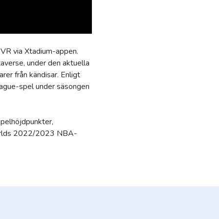
 VR via Xtadium-appen.
averse, under den aktuella
r från kändisar. Enligt
eague-spel under säsongen
spelhöjdpunkter,
 Worlds 2022/2023 NBA-