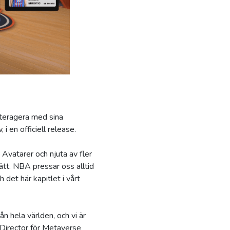
nteragera med sina
 en officiell release.
Avatarer och njuta av fler
tt. NBA pressar oss alltid
 det här kapitlet i vårt
n hela världen, och vi är
 Director för Metaverse