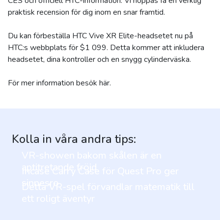
CES och officiell HTC-information. Vi hoppas få en verklig
praktisk recension för dig inom en snar framtid.
Du kan förbeställa HTC Vive XR Elite-headsetet nu på
HTC:s webbplats för $1 099. Detta kommer att inkludera
headsetet, dina kontroller och en snygg cylinderväska.
För mer information besök här.
Kolla in våra andra tips:
VR-showen bakom skålen är en
aptitretande fröjd
Incase Carry Case för Quest Pro ger
sinnesro
Detta VR-spel förvandlar matematik till
ett roligt äventyr