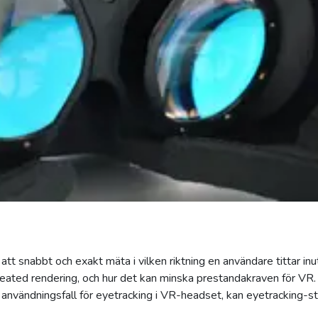
att snabbt och exakt mäta i vilken riktning en användare tittar in
eated rendering, och hur det kan minska prestandakraven för VR
användningsfall för eyetracking i VR-headset, kan eyetracking-stat