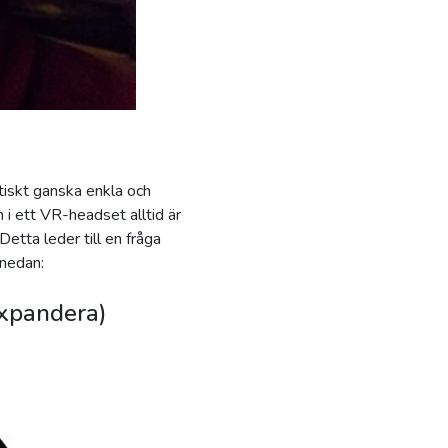
iskt ganska enkla och
 i ett VR-headset alltid är
etta leder till en fråga
 nedan:
expandera)