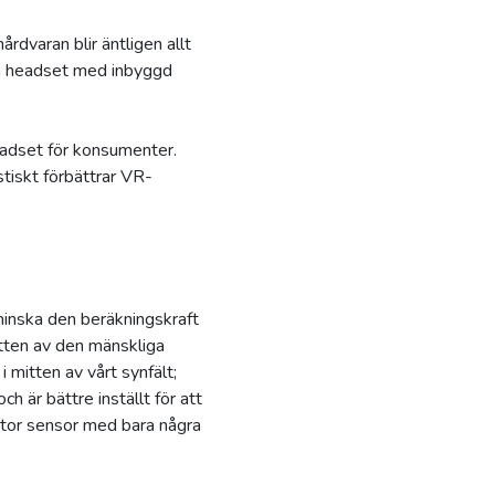
rdvaran blir äntligen allt
på headset med inbyggd
adset för konsumenter.
tiskt förbättrar VR-
 minska den beräkningskraft
itten av den mänskliga
mitten av vårt synfält;
ch är bättre inställt för att
stor sensor med bara några