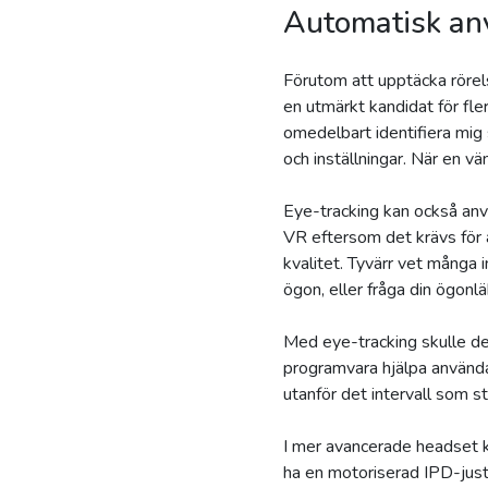
Automatisk anv
Förutom att upptäcka rörels
en utmärkt kandidat för fl
omedelbart identifiera mig 
och inställningar. När en v
Eye-tracking kan också anvä
VR eftersom det krävs för a
kvalitet. Tyvärr vet många i
ögon, eller fråga din ögonlä
Med eye-tracking skulle de
programvara hjälpa använda
utanför det intervall som s
I mer avancerade headset k
ha en motoriserad IPD-juste