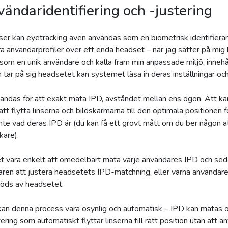
ändaridentifiering och -justering
er kan eyetracking även användas som en biometrisk identifierare
era användarprofiler över ett enda headset – när jag sätter på m
som en unik användare och kalla fram min anpassade miljö, innehå
än tar på sig headsetet kan systemet läsa in deras inställningar oc
ndas för att exakt mäta IPD, avståndet mellan ens ögon. Att känna 
tt flytta linserna och bildskärmarna till den optimala positionen 
nte vad deras IPD är (du kan få ett grovt mått om du ber någon att h
kare).
t vara enkelt att omedelbart mäta varje användares IPD och sed
ren att justera headsetets IPD-matchning, eller varna användare
töds av headsetet.
an denna process vara osynlig och automatisk – IPD kan mätas o
ring som automatiskt flyttar linserna till rätt position utan att 