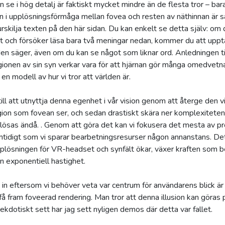
n se i hög detalj är faktiskt mycket mindre än de flesta tror – bar
en i upplösningsförmåga mellan fovea och resten av näthinnan är så
urskilja texten på den här sidan. Du kan enkelt se detta själv: om
t och försöker läsa bara två meningar nedan, kommer du att upptä
rden säger, även om du kan se något som liknar ord. Anledningen ti
gionen av sin syn verkar vara för att hjärnan gör många omedvetna
en modell av hur vi tror att världen är.
ill att utnyttja denna egenhet i vår vision genom att återge den vi
ion som fovean ser, och sedan drastiskt skära ner komplexiteten i
n lösas ändå. . Genom att göra det kan vi fokusera det mesta av p
samtidigt som vi sparar bearbetningsresurser någon annanstans. De
pplösningen för VR-headset och synfält ökar, växer kraften som b
n exponentiell hastighet.
 in eftersom vi behöver veta var centrum för användarens blick ä
 få fram foveerad rendering. Man tror att denna illusion kan göras 
ekdotiskt sett har jag sett nyligen demos där detta var fallet.