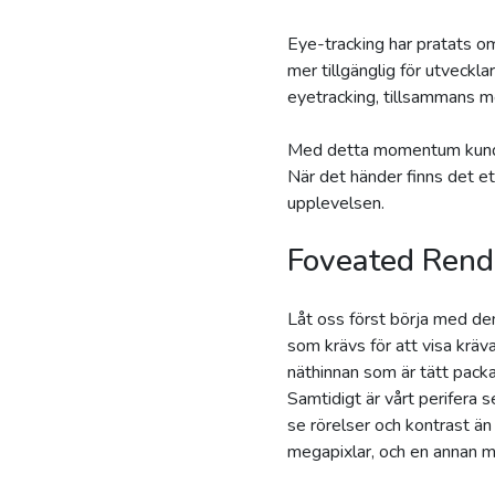
Eye-tracking har pratats om
mer tillgänglig för utvec
eyetracking, tillsammans 
Med detta momentum kunde 
När det händer finns det e
upplevelsen.
Foveated Rend
Låt oss först börja med den
som krävs för att visa krä
näthinnan som är tätt pack
Samtidigt är vårt perifera s
se rörelser och kontrast ä
megapixlar, och en annan m