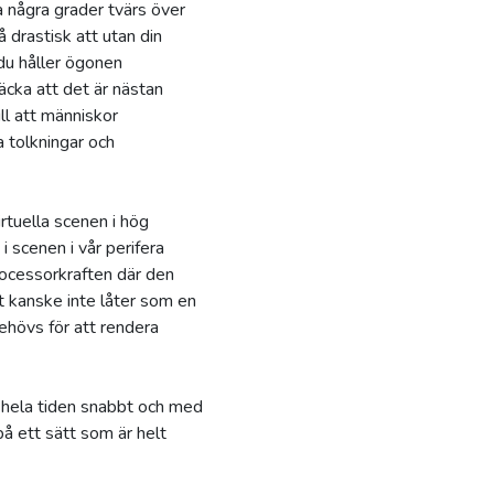
a några grader tvärs över
 drastisk att utan din
 du håller ögonen
cka att det är nästan
ll att människor
 tolkningar och
rtuella scenen i hög
 scenen i vår perifera
rocessorkraften där den
t kanske inte låter som en
ehövs för att rendera
r hela tiden snabbt och med
på ett sätt som är helt