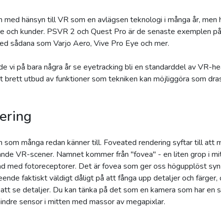
 med hänsyn till VR som en avlägsen teknologi i många år, men hå
klare och kunder. PSVR 2 och Quest Pro är de senaste exemplen 
med sådana som Varjo Aero, Vive Pro Eye och mer.
vi på bara några år se eyetracking bli en standarddel av VR-he
tt brett utbud av funktioner som tekniken kan möjliggöra som dras
ering
 som många redan känner till. Foveated rendering syftar till att
vande VR-scener. Namnet kommer från "fovea" - en liten grop i m
ad med fotoreceptorer. Det är fovea som ger oss högupplöst syn i 
eende faktiskt väldigt dåligt på att fånga upp detaljer och färger, o
n att se detaljer. Du kan tänka på det som en kamera som har en 
indre sensor i mitten med massor av megapixlar.