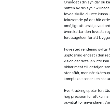
Området i din syn där du ka
mitten av din syn. Skillnad
fovea skulle du inte kunna 
fokuserade på det här orde
omöjligt att urskilja vad o
överskattar den foveala re
förutsägelser för att bygga 
Foveated rendering syftar t
upplösning endast i den reg
vision där detaljen inte ka
bidrar mest till detaljer, 
stor affär, men när skärmu
komplexa scener i en nästa
Eye-tracking spelar förstås
hög precision för att kunna
osynligt för användaren; An