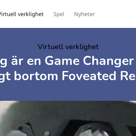
Virtuell verklighet
Spel
Nyheter
Virtuell verklighet
ng är en Game Changer
gt bortom Foveated R