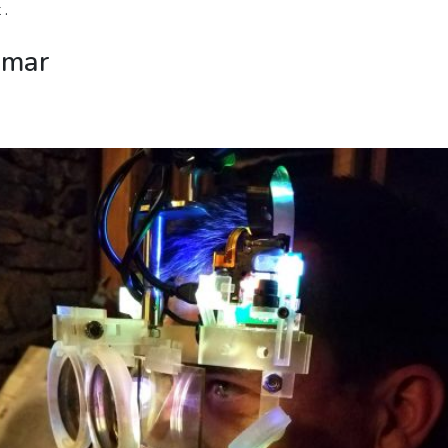
 .
rmar