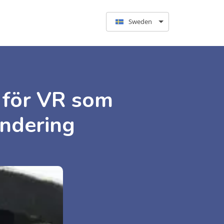
Sweden
 för VR som
endering