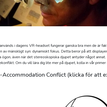
nvänds i dagens VR-headset fungerar ganska bra men de är fakt
ion av mänskligt syn: dynamiskt fokus. Detta beror på att displayen
 ögon, även när det stereoskopiska djupet antyder något annat. D
nflikt. Om du vill lära dig lite mer på djupet, kolla in vår primer
-Accommodation Conflict (klicka för att 