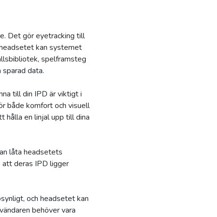
. Det gör eyetracking till
ig headsetet kan systemet
llsbibliotek, spelframsteg
h sparad data.
till din IPD är viktigt i
för både komfort och visuell
ålla en linjal upp till dina
an låta headsetets
 att deras IPD ligger
synligt, och headsetet kan
användaren behöver vara