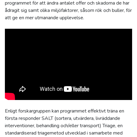
programmet för att ändra antalet offer och skadorna de har
ådragit sig samt olika miljöfaktorer, såsom rök och buller, för
att ge en mer utmanande upplevelse.
Enligt forskargruppen kan programmet effektivt träna en
första responder SALT (sortera, utvärdera, livräddande
interventioner, behandling och/eller transport) Triage, en
standardiserad triagemetod utvecklad i samarbete med