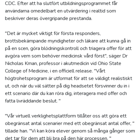
CDC. Efter att ha slutfört utbildningsprogrammet får
användarna omedelbart en utvärdering i realtid som
beskriver deras övergripande prestanda.
"Det är mycket viktigt för första responders,
brottsbekämpande myndigheter och läkare att kunna gå in
på en scen, göra blödningskontroll och triagera offer för att
avgöra vem som behöver medicinsk vård först", säger Dr
Nicholas Kman, professor i akutmedicin vid Ohio State
College of Medicine, i en officiell release. "Vårt
högtrohetsprogram är utformat för att se väldigt realistiskt
ut, och när du väl sätter på dig headsetet försvinner du in i
ett scenario där du kan röra dig, interagera med offer och
fatta livräddande beslut. "
"Vår virtuell verklighetsplattform tillåter oss att göra ett
obegränsat antal scenarier med ett obegränsat antal offer, "
tillade han. "Vi kan köra elever genom så många gånger som
det tar för dem att bli bra på den här processen. "