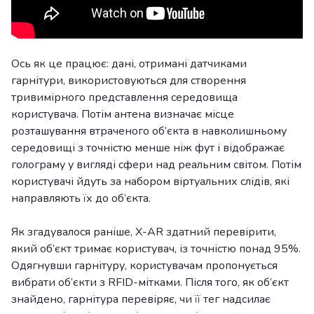
Ось як це працює: дані, отримані датчиками
гарнітури, використовуються для створення
тривимірного представлення середовища
користувача. Потім антена визначає місце
розташування втраченого об’єкта в навколишньому
середовищі з точністю менше ніж фут і відображає
голограму у вигляді сфери над реальним світом. Потім
користувачі йдуть за набором віртуальних слідів, які
направляють їх до об’єкта.
Як згадувалося раніше, X-AR здатний перевірити,
який об’єкт тримає користувач, із точністю понад 95%.
Одягнувши гарнітуру, користувачам пропонується
вибрати об’єкти з RFID-мітками. Після того, як об’єкт
знайдено, гарнітура перевіряє, чи її тег надсилає