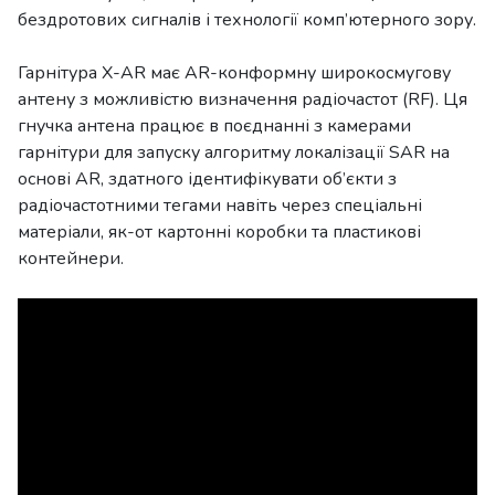
бездротових сигналів і технології комп’ютерного зору.
Гарнітура X-AR має AR-конформну широкосмугову
антену з можливістю визначення радіочастот (RF). Ця
гнучка антена працює в поєднанні з камерами
гарнітури для запуску алгоритму локалізації SAR на
основі AR, здатного ідентифікувати об’єкти з
радіочастотними тегами навіть через спеціальні
матеріали, як-от картонні коробки та пластикові
контейнери.