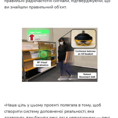
правильні радіочастотні сигнали, підтверджуючи, що
ви знайшли правильний об’єкт.
«Наша ціль у цьому проекті полягала в тому, щоб
створити систему доповненої реальності, яка
дозволить вам бачити речі, які є невидимими — речі,