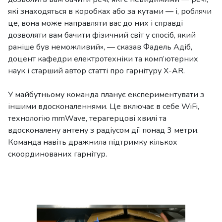
які знаходяться в коробках або за кутами — і, роблячи
це, вона може направляти вас до них і справді
дозволяти вам бачити фізичний світ у спосіб, який
раніше був неможливий», — сказав Фадель Адіб,
доцент кафедри електротехніки та комп’ютерних
наук і старший автор статті про гарнітуру X-AR.
У майбутньому команда планує експериментувати з
іншими вдосконаленнями. Це включає в себе WiFi,
технологію mmWave, терагерцові хвилі та
вдосконалену антену з радіусом дії понад 3 метри.
Команда навіть дражнила підтримку кількох
скоординованих гарнітур.