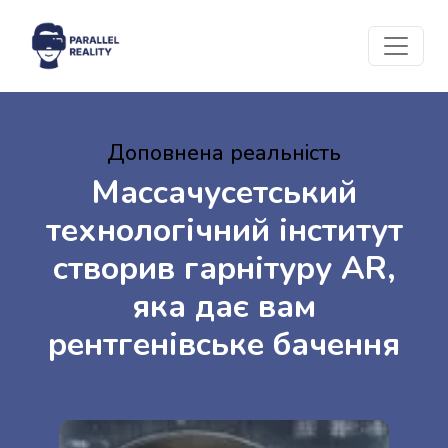
Доповнена реальність
Массачусетський
технологічний інститут
створив гарнітуру AR,
яка дає вам
рентгенівське бачення